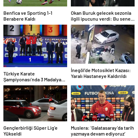
Benfica ve Sporting 1-1
Okan Buruk gelecek sezonla
Berabere Kaldı
ilgili ipucunu verdi: Bu sene
3, seneye de 4
İnegöl’de Motosiklet Kazası:
Türkiye Karate
Yaralı Hastaneye Kaldırıldı
Şampiyonası’nda 3 Madalya
Kazandı
Gençlerbirliği Süper Lig’e
Muslera: ‘Galatasaray’da tarih
Yükseldi
yazmaya devam ediyoruz’