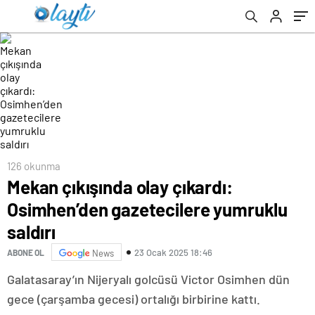
126 okunma
Mekan çıkışında olay çıkardı:
Osimhen’den gazetecilere yumruklu
saldırı
23 Ocak 2025 18:46
ABONE OL
News
Galatasaray’ın Nijeryalı golcüsü Victor Osimhen dün
gece (çarşamba gecesi) ortalığı birbirine kattı.