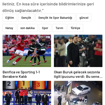
iletiniz. En kısa süre içerisinde bildirimlerinize geri
dönüş sağlanılacaktır.”
Eğitim
Gençlik
Gençlik Ve Spor Bakanlığı
güncel
Hatay
son dakika
Spor
Tarım
Türkiye
Benfica ve Sporting 1-1
Okan Buruk gelecek sezonla
Berabere Kaldı
ilgili ipucunu verdi: Bu sene
3, seneye de 4