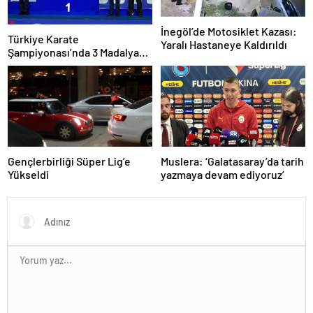
İnegöl’de Motosiklet Kazası:
Türkiye Karate
Yaralı Hastaneye Kaldırıldı
Şampiyonası’nda 3 Madalya
Kazandı
Gençlerbirliği Süper Lig’e
Muslera: ‘Galatasaray’da tarih
Yükseldi
yazmaya devam ediyoruz’