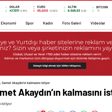
DOLAR
EURO
ALTIN
BITCOIN
47,7071
55,0210
6.505,53
%
0.16%
-0.02%
0,20
Ekonomi
Spor
Kadın
Foto Galeri
Videolar
 Samet Akaydın’ın kalmasını istiyor
et Akaydın’ın kalmasını is