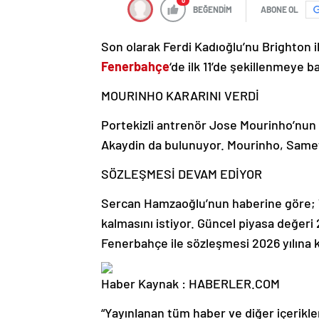
0
BEĞENDİM
ABONE OL
Son olarak Ferdi Kadıoğlu’nu Brighton il
Fenerbahçe
‘de ilk 11’de şekillenmeye ba
MOURINHO KARARINI VERDİ
Portekizli antrenör Jose Mourinho’nun
Akaydin da bulunuyor. Mourinho, Samet
SÖZLEŞMESİ DEVAM EDİYOR
Sercan Hamzaoğlu’nun haberine göre; 
kalmasını istiyor. Güncel piyasa değeri
Fenerbahçe ile sözleşmesi 2026 yılına 
Haber Kaynak : HABERLER.COM
“Yayınlanan tüm haber ve diğer içerikler i