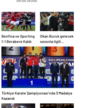
708 kez okundu
Benfica ve Sporting
Okan Buruk gelecek
1-1 Berabere Kaldı
sezonla ilgili
ipucunu verdi: Bu
sene 3, seneye de 4
Türkiye Karate Şampiyonası’nda 3 Madalya
Kazandı