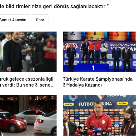
de bildirimlerinize geri dönüş sağlanılacaktır.”
Samet Akaydın
Spor
ruk gelecek sezonla ilgili
Türkiye Karate Şampiyonası’nda
 verdi: Bu sene 3, seneye
3 Madalya Kazandı