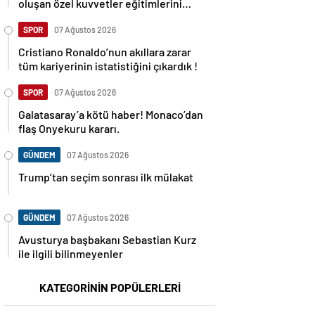
oluşan özel kuvvetler eğitimlerini
başlattı.
SPOR
07 Ağustos 2026
Cristiano Ronaldo’nun akıllara zarar
tüm kariyerinin istatistiğini çıkardık !
SPOR
07 Ağustos 2026
Galatasaray’a kötü haber! Monaco’dan
flaş Onyekuru kararı.
GÜNDEM
07 Ağustos 2026
Trump’tan seçim sonrası ilk mülakat
GÜNDEM
07 Ağustos 2026
Avusturya başbakanı Sebastian Kurz
ile ilgili bilinmeyenler
KATEGORİNİN POPÜLERLERİ