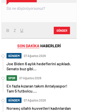
GÖNDER
SON DAKİKA
HABERLERİ
GÜNDEM
07 Ağustos 2026
Joe Biden 6 aylık hedeflerini açıkladı.
Senato buz gibi…
SPOR
07 Ağustos 2026
En fazla kızaran takım Antalyaspor!
Tam 5 futbolcu….
GÜNDEM
07 Ağustos 2026
Norweç silahlı kuvvetleri kadınlardan