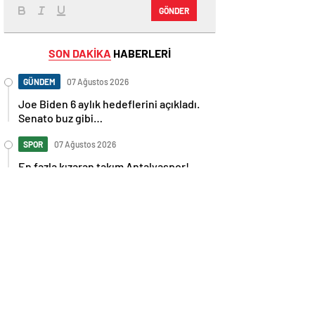
GÖNDER
SON DAKİKA
HABERLERİ
GÜNDEM
07 Ağustos 2026
Joe Biden 6 aylık hedeflerini açıkladı.
Senato buz gibi…
SPOR
07 Ağustos 2026
En fazla kızaran takım Antalyaspor!
Tam 5 futbolcu….
GÜNDEM
07 Ağustos 2026
Norweç silahlı kuvvetleri kadınlardan
oluşan özel kuvvetler eğitimlerini
başlattı.
SPOR
07 Ağustos 2026
Cristiano Ronaldo’nun akıllara zarar
tüm kariyerinin istatistiğini çıkardık !