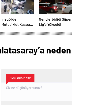
İnegöl’de
Gençlerbirliği Süper
Motosiklet Kazası:
Lig’e Yükseldi
Yaralı Hastaneye
Kaldırıldı
Galatasaray’a neden
HIZLI YORUM YAP