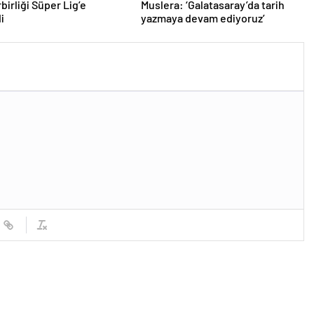
birliği Süper Lig’e
Muslera: ‘Galatasaray’da tarih
i
yazmaya devam ediyoruz’