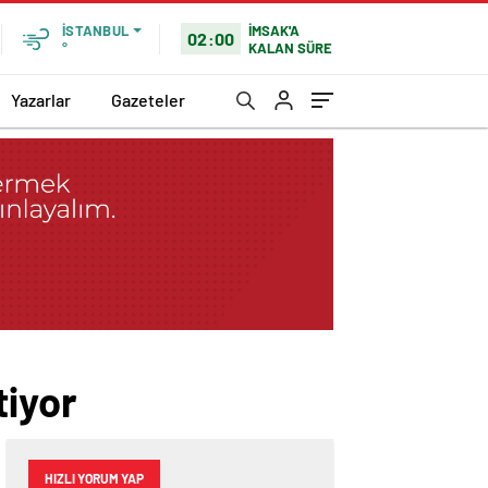
İMSAK'A
İSTANBUL
02:00
KALAN SÜRE
°
Yazarlar
Gazeteler
tiyor
HIZLI YORUM YAP