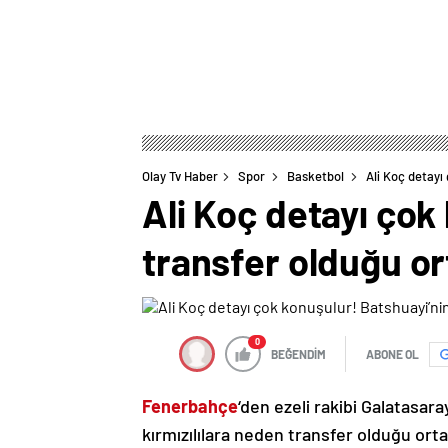
Olay Tv Haber
Spor
Basketbol
Ali Koç detayı
Ali Koç detayı çok
transfer olduğu or
0
BEĞENDİM
ABONE OL
Fenerbahçe
‘den ezeli rakibi Galatasara
kırmızılılara neden transfer olduğu orta