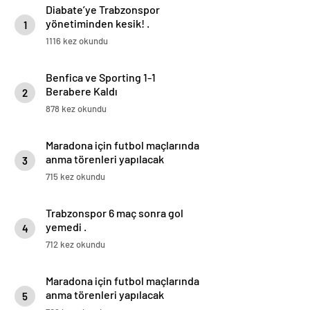
Diabate’ye Trabzonspor
yönetiminden kesik! .
1
1116 kez okundu
Benfica ve Sporting 1-1
Berabere Kaldı
2
878 kez okundu
Maradona için futbol maçlarında
anma törenleri yapılacak
3
715 kez okundu
Trabzonspor 6 maç sonra gol
yemedi .
4
712 kez okundu
Maradona için futbol maçlarında
anma törenleri yapılacak
5