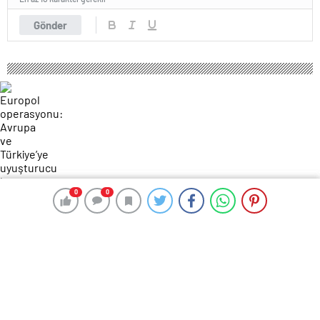
Gönder
0
0
0
0
93 okunma
Europol operasyonu: Avrupa ve
Türkiye’ye uyuşturucu kaçıran çete
çökertildi
9 Mayıs 2025 09:52
ABONE OL
News