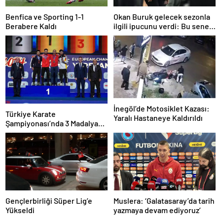
Benfica ve Sporting 1-1
Okan Buruk gelecek sezonla
Berabere Kaldı
ilgili ipucunu verdi: Bu sene
3, seneye de 4
İnegöl’de Motosiklet Kazası:
Türkiye Karate
Yaralı Hastaneye Kaldırıldı
Şampiyonası’nda 3 Madalya
Kazandı
Gençlerbirliği Süper Lig’e
Muslera: ‘Galatasaray’da tarih
Yükseldi
yazmaya devam ediyoruz’