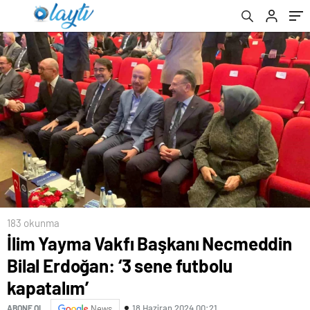
183 okunma
İlim Yayma Vakfı Başkanı Necmeddin
Bilal Erdoğan: ‘3 sene futbolu
kapatalım’
18 Haziran 2024 00:21
ABONE OL
News