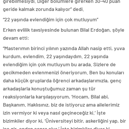
girebilmesiydi. Diğer bölümlere girerken 30-40 puan
geride kalmak zorunda kalıyor” dedi.
“22 yaşında evlendiğim için çok mutluyum”
Erken evlilik tavsiyesinde bulunan Bilal Erdoğan, şöyle
devam etti:
“Masterımın birinci yılının yazında Allah nasip etti, yuva
kurdum, evlendim. 22 yaşındaydım. 22 yaşında
evlendiğim için çok mutluyum bu arada. Sizlere de
gecikmeden evlenmenizi öneriyorum. Ben bu konuları
daha küçük gruplarda öğrenci arkadaşlarımızla, genç
arkadaşlarla konuştuğumuz zaman şu tür
reaksiyonlarla karşılaşıyorum, ‘Hocam, Bilal abi,
Başkanım. Haklısınız, biz de istiyoruz ama ailelerimiz
izin vermiyor ki veya nasıl geçineceğiz ki.’ İşte
bizimkiler diyor ki, ‘Üniversiteyi bitir, askerliğini yap, bir
işe gir, ondan sonra olur.’ İşte bizimkiler diyor ki,