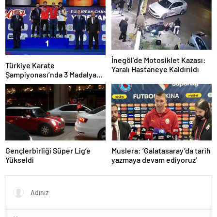
İnegöl’de Motosiklet Kazası:
Türkiye Karate
Yaralı Hastaneye Kaldırıldı
Şampiyonası’nda 3 Madalya
Kazandı
Gençlerbirliği Süper Lig’e
Muslera: ‘Galatasaray’da tarih
Yükseldi
yazmaya devam ediyoruz’