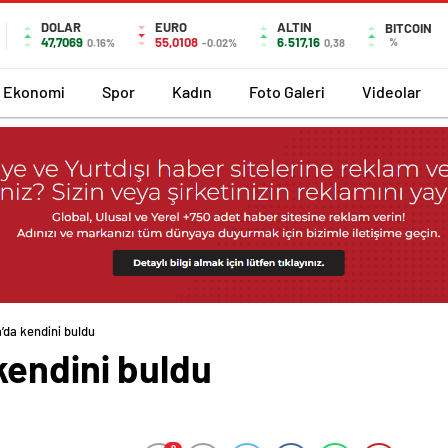
DOLAR
EURO
ALTIN
BITCOIN
47,7069
55,0108
6.517,16
%
0.16%
-0.02%
0,38
Ekonomi
Spor
Kadın
Foto Galeri
Videolar
’da kendini buldu
kendini buldu