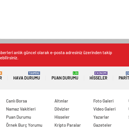
berleri anlık güncel olarak e-posta adresiniz üzerinden takip
ebilirsiniz.
K
TAHMİNİ
LİG
EKONOMİ
E
R
HAVA DURUMU
PUAN DURUMU
HISSELER
PARI
Canlı Borsa
Altınlar
Foto Galeri
Namaz Vakitleri
Dövizler
Video Galeri
Puan Durumu
Hisseler
Yazarlar
Örnek Burç Yorumu
Kripto Paralar
Gazeteler