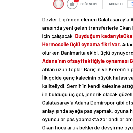
0
BEĞENDİM
ABONE OL
Devler Ligi’nden elenen Galatasaray’a Ad
arasında yeni gelen transferlerle Okan
için çalışacak.
Duyduğum kadarıyla
Oka
Hermoso
ile üçlü oynama fikri var.
Adan
olurken Danimarka ekibi, üçlü oynuyor
Adana’nın ofsayt
taktiğiyle oynaması 
atılan uzun toplar Barış’ın ve Kerem’in 
İlk golde genç kalecinin büyük hatası v
kaliteliydi. Semih’in kendi kalesine att
ile bulduğu üç gol, jenerik olacak güzel
Galatasaray’a Adana Demirspor gibi of
anlayışında ayağa pas yapmak, oyuna h
oyuncular pas yapmakta zorlandılar ama
Okan hoca artık beklerde devşirme oy