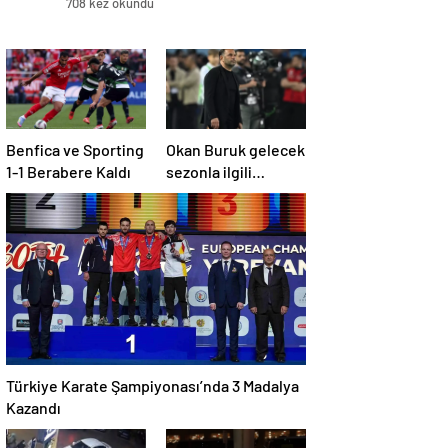
708 kez okundu
Benfica ve Sporting
Okan Buruk gelecek
1-1 Berabere Kaldı
sezonla ilgili
ipucunu verdi: Bu
sene 3, seneye de 4
Türkiye Karate Şampiyonası’nda 3 Madalya
Kazandı