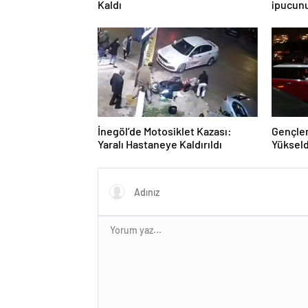
Kaldı
ipucunu
de 4
İnegöl’de Motosiklet Kazası:
Gençler
Yaralı Hastaneye Kaldırıldı
Yükseld