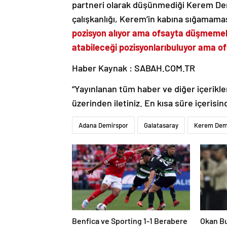
partneri olarak düşünmediği Kerem Demir
çalışkanlığı, Kerem’in kabına sığamaması
pozisyon alıyor ama ofsayta düşmeme
atabileceği pozisyonları
buluyor ama of
Haber Kaynak : SABAH.COM.TR
“Yayınlanan tüm haber ve diğer içerikler i
üzerinden iletiniz. En kısa süre içerisin
Adana Demirspor
Galatasaray
Kerem Dem
Benfica ve Sporting 1-1 Berabere
Okan Bu