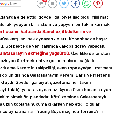
0
News
ana’da elde ettiği gövdeli galibiyet ilaç oldu. Milli maç
 Buruk, yepyeni bir sistem ve yepyeni bir takım kurmak
n hocanın kafasında Sanchez,
Abdülkerim ve
a’ya karşı sol bek oynayan Jelert, Kopenhag’da başarılı
du. Sol bekte de yeni takımda Jakobs görev yapacak.
Galatasaray’ın ekmeğine yağ
sürdü.
Özellikle defanstan
pozisyon üretmelerini ve gol bulmalarını sağladı.
ardı ama Kerem’in takipçiliği, akan topa ayağını uzatması
ığı golün dışında Galatasaray’ın Kerem, Barış ve Mertens
likteydi. Gövdeli galibiyet güzel ama her takım
sayt taktiği yaparak oynamaz. Ayrıca Okan hocanın oyun
akim olmak ön plandadır. Kötü zeminde Galatasaraylı
 uzun toplarla hücuma çıkarken hep etkili oldular.
uncu oynatmamalı. Young Boys maçında Torreira’nın