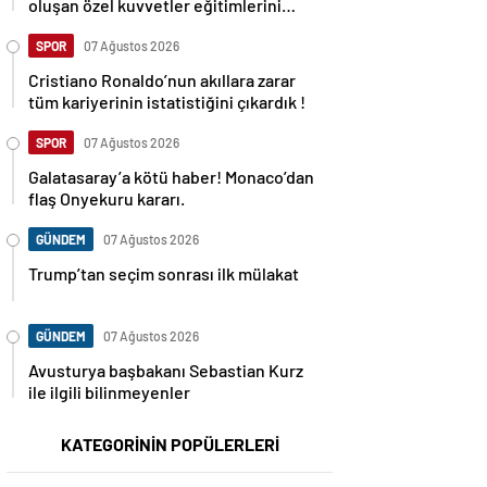
oluşan özel kuvvetler eğitimlerini
başlattı.
SPOR
07 Ağustos 2026
Cristiano Ronaldo’nun akıllara zarar
tüm kariyerinin istatistiğini çıkardık !
SPOR
07 Ağustos 2026
Galatasaray’a kötü haber! Monaco’dan
flaş Onyekuru kararı.
GÜNDEM
07 Ağustos 2026
Trump’tan seçim sonrası ilk mülakat
GÜNDEM
07 Ağustos 2026
Avusturya başbakanı Sebastian Kurz
ile ilgili bilinmeyenler
KATEGORİNİN POPÜLERLERİ