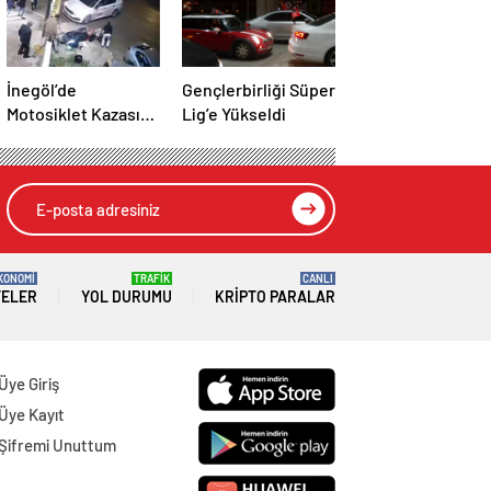
İnegöl’de
Gençlerbirliği Süper
Motosiklet Kazası:
Lig’e Yükseldi
Yaralı Hastaneye
Kaldırıldı
KONOMİ
TRAFİK
CANLI
TELER
YOL DURUMU
KRIPTO PARALAR
Üye Giriş
Üye Kayıt
Şifremi Unuttum