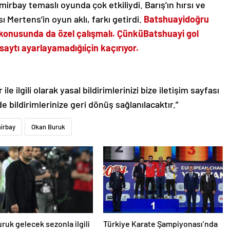
bay temaslı oyunda çok etkiliydi. Barış’ın hırsı ve
 Mertens’in oyun aklı, farkı getirdi.
Batshuayi
doğru
konusunda da özel çalışmalı. Çünkü
Batshuayi gol
saytı ayarlayamadığı
için kaçırıyor.
le ilgili olarak yasal bildirimlerinizi bize iletişim sayfası
de bildirimlerinize geri dönüş sağlanılacaktır.”
irbay
Okan Buruk
ruk gelecek sezonla ilgili
Türkiye Karate Şampiyonası’nda