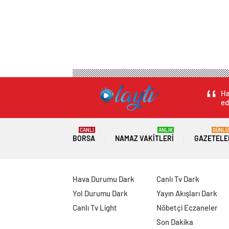
Ha
ed
CANLI
ANLIK
GÜNLÜ
BORSA
NAMAZ VAKITLERI
GAZETELE
Hava Durumu Dark
Canlı Tv Dark
Yol Durumu Dark
Yayın Akışları Dark
Canlı Tv Light
Nöbetçi Eczaneler
Son Dakika