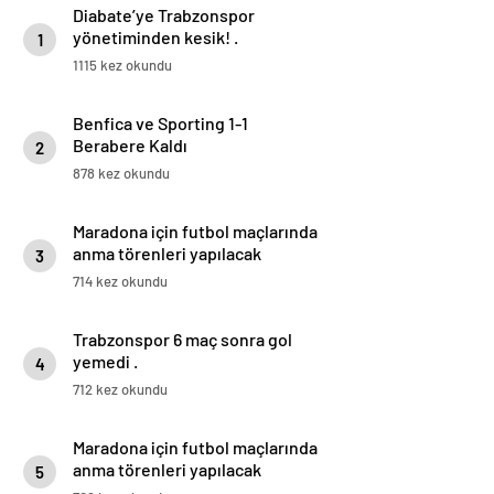
Diabate’ye Trabzonspor
yönetiminden kesik! .
1
1115 kez okundu
Benfica ve Sporting 1-1
Berabere Kaldı
2
878 kez okundu
Maradona için futbol maçlarında
anma törenleri yapılacak
3
714 kez okundu
Trabzonspor 6 maç sonra gol
yemedi .
4
712 kez okundu
Maradona için futbol maçlarında
anma törenleri yapılacak
5