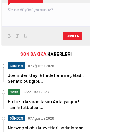
GÖNDER
SON DAKİKA
HABERLERİ
GÜNDEM
07 Ağustos 2026
Joe Biden 6 aylık hedeflerini açıkladı.
Senato buz gibi…
SPOR
07 Ağustos 2026
En fazla kızaran takım Antalyaspor!
Tam 5 futbolcu….
GÜNDEM
07 Ağustos 2026
Norweç silahlı kuvvetleri kadınlardan