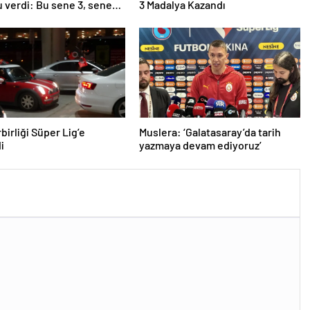
 verdi: Bu sene 3, seneye
3 Madalya Kazandı
birliği Süper Lig’e
Muslera: ‘Galatasaray’da tarih
i
yazmaya devam ediyoruz’