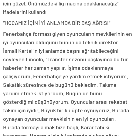
için güzel. Önümüzdeki lig maçına odaklanacağız”
ifadelerini kullandı.
“HOCAMIZ İÇİN İYİ ANLAMDA BİR BAŞ AĞRISI”
Fenerbahçe forması giyen oyuncuların mevkilerinin en
iyi oyuncuları olduğunu bunun da teknik direktör
İsmail Kartal’ın iyi anlamda başını ağrıtabileceğini
söyleyen Lincoln, “Transfer sezonu başlayınca bu tür
haberler her zaman yapılır. İşime odaklanmaya
çalışıyorum. Fenerbahçe’ye yardım etmek istiyorum.
Sakatlık süresince de bugünü bekledim. Takıma
yardım etmek istiyordum. Bugün de bunu
gösterdiğimi düşünüyorum. Oyuncular arası rekabet
takım için iyidir. Büyük bir kulüpte oynuyoruz. Burada
oynayan oyuncular mevkisinin en iyi oyuncuları.
Burada formayı almak bize bağlı. Karar tabi ki
hocamızın. Hocamız için iyi anlamda bir baş ağrısı