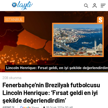
değerlendirdim’
208 okunma
Fenerbahçe’nin Brezilyalı futbolcusu
Lincoln Henrique: ‘Fırsat geldi en iyi
şekilde değerlendirdim’
18 Ocak 2024 00:48
ABONE OL
News