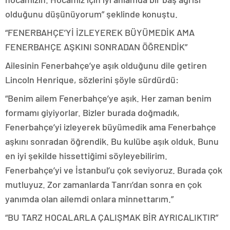
olduğunu düşünüyorum” şeklinde konuştu.
“FENERBAHÇE’Yİ İZLEYEREK BÜYÜMEDİK AMA
FENERBAHÇE AŞKINI SONRADAN ÖĞRENDİK”
Ailesinin Fenerbahçe’ye aşık olduğunu dile getiren
Lincoln Henrique, sözlerini şöyle sürdürdü:
“Benim ailem Fenerbahçe’ye aşık. Her zaman benim
formamı giyiyorlar. Bizler burada doğmadık,
Fenerbahçe’yi izleyerek büyümedik ama Fenerbahçe
aşkını sonradan öğrendik. Bu kulübe aşık olduk. Bunu
en iyi şekilde hissettiğimi söyleyebilirim.
Fenerbahçe’yi ve İstanbul’u çok seviyoruz. Burada çok
mutluyuz. Zor zamanlarda Tanrı’dan sonra en çok
yanımda olan ailemdi onlara minnettarım.”
“BU TARZ HOCALARLA ÇALIŞMAK BİR AYRICALIKTIR”