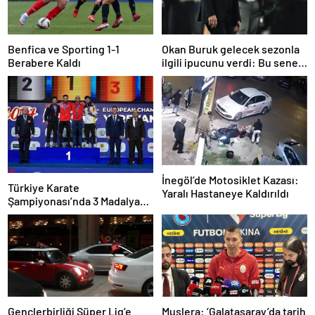
Benfica ve Sporting 1-1
Okan Buruk gelecek sezonla
Berabere Kaldı
ilgili ipucunu verdi: Bu sene
3, seneye de 4
İnegöl’de Motosiklet Kazası:
Türkiye Karate
Yaralı Hastaneye Kaldırıldı
Şampiyonası’nda 3 Madalya
Kazandı
Gençlerbirliği Süper Lig’e
Muslera: ‘Galatasaray’da tarih