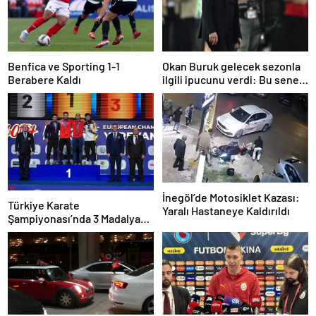
Benfica ve Sporting 1-1
Okan Buruk gelecek sezonla
Berabere Kaldı
ilgili ipucunu verdi: Bu sene
3, seneye de 4
İnegöl’de Motosiklet Kazası:
Türkiye Karate
Yaralı Hastaneye Kaldırıldı
Şampiyonası’nda 3 Madalya
Kazandı