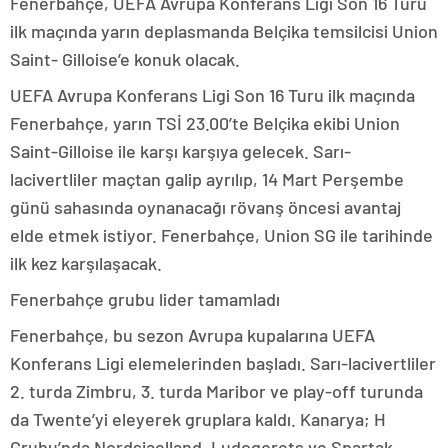
Fenerbahçe, UEFA Avrupa Konferans Ligi Son 16 Turu
ilk maçında yarın deplasmanda Belçika temsilcisi Union
Saint- Gilloise’e konuk olacak.
UEFA Avrupa Konferans Ligi Son 16 Turu ilk maçında
Fenerbahçe, yarın TSİ 23.00’te Belçika ekibi Union
Saint-Gilloise ile karşı karşıya gelecek. Sarı-
lacivertliler maçtan galip ayrılıp, 14 Mart Perşembe
günü sahasında oynanacağı rövanş öncesi avantaj
elde etmek istiyor. Fenerbahçe, Union SG ile tarihinde
ilk kez karşılaşacak.
Fenerbahçe grubu lider tamamladı
Fenerbahçe, bu sezon Avrupa kupalarına UEFA
Konferans Ligi elemelerinden başladı. Sarı-lacivertliler
2. turda Zimbru, 3. turda Maribor ve play-off turunda
da Twente’yi eleyerek gruplara kaldı. Kanarya; H
Grubu’nda Nordsjaelland, Ludogorets ve Spartak