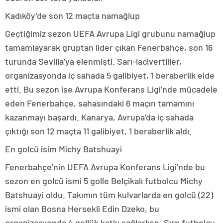
Kadıköy’de son 12 maçta namağlup
Geçtiğimiz sezon UEFA Avrupa Ligi grubunu namağlup
tamamlayarak gruptan lider çıkan Fenerbahçe, son 16
turunda Sevilla’ya elenmişti. Sarı-lacivertliler,
organizasyonda iç sahada 5 galibiyet, 1 beraberlik elde
etti. Bu sezon ise Avrupa Konferans Ligi’nde mücadele
eden Fenerbahçe, sahasındaki 6 maçın tamamını
kazanmayı başardı. Kanarya, Avrupa’da iç sahada
çıktığı son 12 maçta 11 galibiyet, 1 beraberlik aldı.
En golcü isim Michy Batshuayi
Fenerbahçe’nin UEFA Avrupa Konferans Ligi’nde bu
sezon en golcü ismi 5 golle Belçikalı futbolcu Michy
Batshuayi oldu. Takımın tüm kulvarlarda en golcü (22)
ismi olan Bosna Hersekli Edin Dzeko, bu
organizasyonda 4 gollük katkı sağlarken, Sırp futbolcu