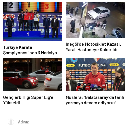
3, seneye de 4
İnegöl’de Motosiklet Kazası:
Türkiye Karate
Yaralı Hastaneye Kaldırıldı
Şampiyonası’nda 3 Madalya
Kazandı
Gençlerbirliği Süper Lig’e
Muslera: ‘Galatasaray’da tarih
Yükseldi
yazmaya devam ediyoruz’