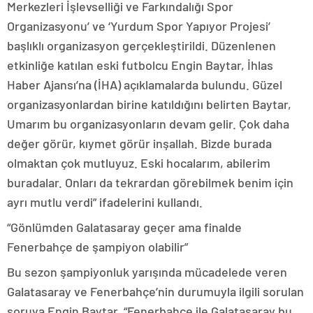
Merkezleri İşlevselliği ve Farkındalığı Spor
Organizasyonu’ ve ‘Yurdum Spor Yapıyor Projesi’
başlıklı organizasyon gerçekleştirildi. Düzenlenen
etkinliğe katılan eski futbolcu Engin Baytar, İhlas
Haber Ajansı’na (İHA) açıklamalarda bulundu. Güzel
organizasyonlardan birine katıldığını belirten Baytar,
Umarım bu organizasyonların devam gelir. Çok daha
değer görür, kıymet görür inşallah. Bizde burada
olmaktan çok mutluyuz. Eski hocalarım, abilerim
buradalar. Onları da tekrardan görebilmek benim için
ayrı mutlu verdi” ifadelerini kullandı.
“Gönlümden Galatasaray geçer ama finalde
Fenerbahçe de şampiyon olabilir”
Bu sezon şampiyonluk yarışında mücadelede veren
Galatasaray ve Fenerbahçe’nin durumuyla ilgili sorulan
soruya Engin Baytar, “Fenerbahçe ile Galatasaray bu