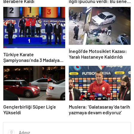
Berabere Kaldı
ilgili ipucunu verdi: Bu sene
3, seneye de 4
İnegöl’de Motosiklet Kazası:
Türkiye Karate
Yaralı Hastaneye Kaldırıldı
Şampiyonası’nda 3 Madalya
Kazandı
Gençlerbirliği Süper Lig’e
Muslera: ‘Galatasaray’da tarih
Yükseldi
yazmaya devam ediyoruz’