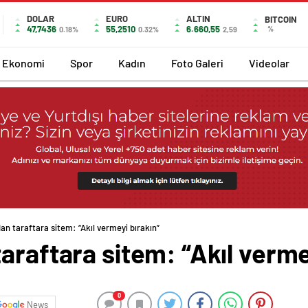
DOLAR
EURO
ALTIN
BITCOIN
47,7436
55,2510
6.660,55
%
0.18%
0.32%
2,59
Ekonomi
Spor
Kadın
Foto Galeri
Videolar
an taraftara sitem: “Akıl vermeyi bırakın”
araftara sitem: “Akıl verme
0
News