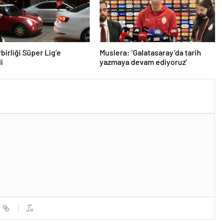
birliği Süper Lig’e
Muslera: ‘Galatasaray’da tarih
i
yazmaya devam ediyoruz’