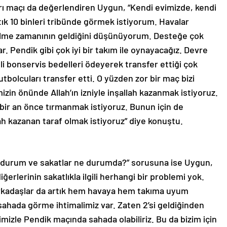
rı maçı da değerlendiren Uygun, “Kendi evimizde, kendi
ık 10 binleri tribünde görmek istiyorum. Havalar
gelme zamanının geldiğini düşünüyorum. Desteğe çok
var. Pendik gibi çok iyi bir takım ile oynayacağız. Devre
li bonservis bedelleri ödeyerek transfer ettiği çok
tbolcuları transfer etti. O yüzden zor bir maç bizi
izin önünde Allah’ın izniyle inşallah kazanmak istiyoruz.
bir an önce tırmanmak istiyoruz. Bunun için de
lah kazanan taraf olmak istiyoruz” diye konuştu.
 durum ve sakatlar ne durumda?” sorusuna ise Uygun,
ğerlerinin sakatlıkla ilgili herhangi bir problemi yok.
arkadaşlar da artık hem havaya hem takıma uyum
 sahada görme ihtimalimiz var. Zaten 2’si geldiğinden
imizle Pendik maçında sahada olabiliriz. Bu da bizim için