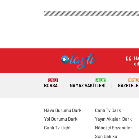
Ha
ed
CANLI
ANLIK
GÜNLÜ
BORSA
NAMAZ VAKITLERI
GAZETELE
Hava Durumu Dark
Canlı Tv Dark
Yol Durumu Dark
Yayın Akışları Dark
Canlı Tv Light
Nöbetçi Eczaneler
Son Dakika