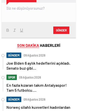
GÖNDER
SON DAKİKA
HABERLERİ
GÜNDEM
09 Ağustos 2026
Joe Biden 6 aylık hedeflerini açıkladı.
Senato buz gibi…
SPOR
09 Ağustos 2026
En fazla kızaran takım Antalyaspor!
Tam 5 futbolcu….
GÜNDEM
09 Ağustos 2026
Norweç silahlı kuvvetleri kadınlardan