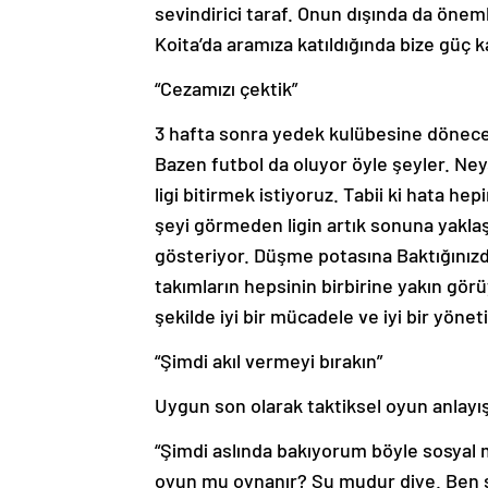
sevindirici taraf. Onun dışında da öneml
Koita’da aramıza katıldığında bize güç ka
“Cezamızı çektik”
3 hafta sonra yedek kulübesine döneceğ
Bazen futbol da oluyor öyle şeyler. Ney
ligi bitirmek istiyoruz. Tabii ki hata he
şeyi görmeden ligin artık sonuna yakla
gösteriyor. Düşme potasına Baktığınızda
takımların hepsinin birbirine yakın görü
şekilde iyi bir mücadele ve iyi bir yöneti
“Şimdi akıl vermeyi bırakın”
Uygun son olarak taktiksel oyun anlayışı 
“Şimdi aslında bakıyorum böyle sosyal 
oyun mu oynanır? Şu mudur diye. Ben si