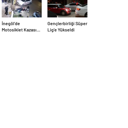
İnegöl’de
Gençlerbirliği Süper
Motosiklet Kazası:
Lig’e Yükseldi
Yaralı Hastaneye
Kaldırıldı