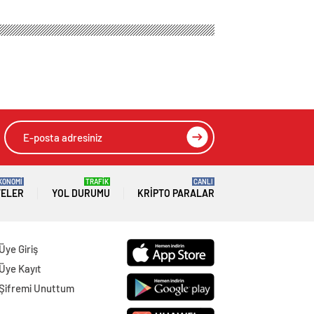
KONOMİ
TRAFİK
CANLI
TELER
YOL DURUMU
KRIPTO PARALAR
Üye Giriş
Üye Kayıt
Şifremi Unuttum