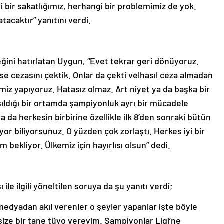
i bir sakatlığımız, herhangi bir problemimiz de yok.
tacaktır” yanıtını verdi.
ini hatırlatan Uygun, “Evet tekrar geri dönüyoruz.
se cezasını çektik. Onlar da çekti velhasıl ceza almadan
pimiz yapıyoruz. Hatasız olmaz. Art niyet ya da başka bir
şıldığı bir ortamda şampiyonluk ayrı bir mücadele
 da herkesin birbirine özellikle ilk 8’den sonraki bütün
yor biliyorsunuz. O yüzden çok zorlaştı. Herkes iyi bir
m bekliyor. Ülkemiz için hayırlısı olsun” dedi.
ile ilgili yöneltilen soruya da şu yanıtı verdi;
medyadan akıl verenler o şeyler yapanlar işte böyle
ze bir tane tüyo vereyim. Şampiyonlar Ligi’ne