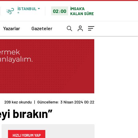
İMSAK'A
İSTANBUL
02:00
KALAN SÜRE
°
Yazarlar
Gazeteler
209 kez okundu
|
Güncelleme: 3 Nisan 2024 00:22
yi bırakın”
HIZLI YORUM YAP