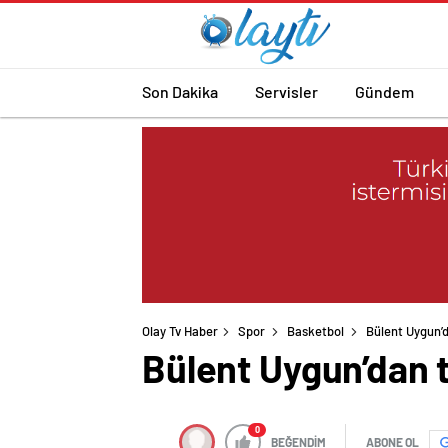
Son Dakika
Servisler
Gündem
Olay Tv Haber
Spor
Basketbol
Bülent Uygun’d
Bülent Uygun’dan t
0
BEĞENDİM
ABONE OL