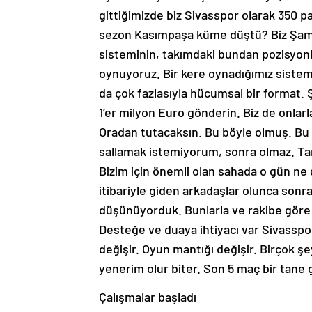
gittiğimizde biz Sivasspor olarak 350 
sezon Kasımpaşa küme düştü? Biz Şampi
sisteminin, takımdaki bundan pozisyonl
oynuyoruz. Bir kere oynadığımız sistem, 
da çok fazlasıyla hücumsal bir format. 
1’er milyon Euro gönderin. Biz de onlarl
Oradan tutacaksın. Bu böyle olmuş. Bu 
sallamak istemiyorum, sonra olmaz. Tar
Bizim için önemli olan sahada o gün ne
itibariyle giden arkadaşlar olunca sonr
düşünüyorduk. Bunlarla ve rakibe göre 
Desteğe ve duaya ihtiyacı var Sivasspo
değişir. Oyun mantığı değişir. Birçok şe
yenerim olur biter. Son 5 maç bir tane g
Çalışmalar başladı