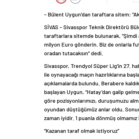
– Bülent Uygun’dan taraftara sitem: “Ak
SİVAS – Sivasspor Teknik Direktörü Bül
taraftarlara sitemde bulunarak, “Şimdi 
milyon Euro gönderin. Biz de onlarla fu
oradan tutacaksın” dedi.
Sivasspor, Trendyol Süper Lig’in 27. 
ile oynayacağı maçın hazırlıklarına baş
açıklamalarda bulundu. Berabere kaldık
başlayan Uygun, “Hatay’dan galip gelmek
göre pozisyonlarımızı, duruşumuzu alma
oyundan düştüğümüz anlar oldu. Son
zaman iyidir. 1 puanla dönmüş olmamız b
“Kazanan taraf olmak istiyoruz”