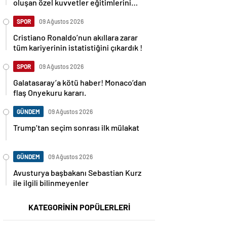
oluşan özel kuvvetler eğitimlerini
başlattı.
SPOR
09 Ağustos 2026
Cristiano Ronaldo’nun akıllara zarar
tüm kariyerinin istatistiğini çıkardık !
SPOR
09 Ağustos 2026
Galatasaray’a kötü haber! Monaco’dan
flaş Onyekuru kararı.
GÜNDEM
09 Ağustos 2026
Trump’tan seçim sonrası ilk mülakat
GÜNDEM
09 Ağustos 2026
Avusturya başbakanı Sebastian Kurz
ile ilgili bilinmeyenler
KATEGORİNİN POPÜLERLERİ