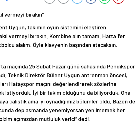
ıl vermeyi bırakın”
ent Uygun, takımın oyun sistemini eleştiren
akıl vermeyi bırakın. Kombine alın tamam. Hatta 1’er
tbolcu alalım. Öyle klavyenin başından atacaksın,
hafta maçında 25 Şubat Pazar günü sahasında Pendikspor
ladı. Teknik Direktör Bülent Uygun antrenman öncesi,
ları Hatayspor maçını değerlendirerek sözlerine
 istiyorduk. İyi bir takım olduğunu da biliyorduk. Ona
ya çalıştık ama iyi oynadığımız bölümler oldu. Bazen de
ucunda deplasmanda yenemiyorsan yenilmemek her
izim açımızdan mutluluk verici” dedi.