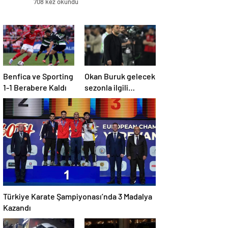
708 kez okundu
Benfica ve Sporting
Okan Buruk gelecek
1-1 Berabere Kaldı
sezonla ilgili
ipucunu verdi: Bu
sene 3, seneye de 4
Türkiye Karate Şampiyonası’nda 3 Madalya
Kazandı