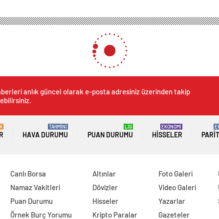
berleri anlık güncel olarak e-posta adresiniz üzerinden takip
ebilirsiniz.
K
TAHMİNİ
LİG
EKONOMİ
E
R
HAVA DURUMU
PUAN DURUMU
HISSELER
PARI
Canlı Borsa
Altınlar
Foto Galeri
Namaz Vakitleri
Dövizler
Video Galeri
Puan Durumu
Hisseler
Yazarlar
Örnek Burç Yorumu
Kripto Paralar
Gazeteler