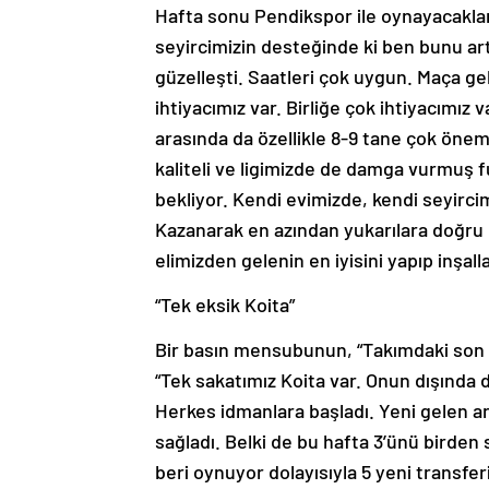
Hafta sonu Pendikspor ile oynayacakla
seyircimizin desteğinde ki ben bunu art
güzelleşti. Saatleri çok uygun. Maça 
ihtiyacımız var. Birliğe çok ihtiyacımız 
arasında da özellikle 8-9 tane çok önem
kaliteli ve ligimizde de damga vurmuş fu
bekliyor. Kendi evimizde, kendi seyircim
Kazanarak en azından yukarılara doğru 
elimizden gelenin en iyisini yapıp inşal
“Tek eksik Koita”
Bir basın mensubunun, “Takımdaki son
“Tek sakatımız Koita var. Onun dışında di
Herkes idmanlara başladı. Yeni gelen 
sağladı. Belki de bu hafta 3’ünü birden
beri oynuyor dolayısıyla 5 yeni transfer