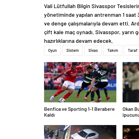
Vali Lütfullah Bilgin Sivasspor Tesisle
yönetiminde yapılan antrenman 1 saat 
ve denge çalışmalarıyla devam etti. Ar
çift kale maç oynadı. Sivasspor, yarın
hazırlıklarına devam edecek.
Oyun
Sistem
Sivas
Takım
Taraf
Benfica ve Sporting 1-1 Berabere
Okan Bu
Kaldı
ipucunu
de 4