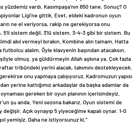
pas yüzdemiz vardı. Kasımpaşa’nın 650 tane. Sonuç? O
yonlar Ligi’ne gittik. Evet, eldeki kadronun oyun
arın ne el veriyorsa, rakip ne gerekiyorsa onu
5’li sistem değil, 3’lü sistem. 3-4-3 gibi bir sistem. Bu
Şimdi akıl vermeyi bırakın. Kombine alın tamam. Hatta
a futbolcu alalım. Öyle klavyenin başından atacaksın.
şöyle olmuş. ya güldürmeyin Allah aşkına ya. Çok fazla
aftar tribündeki yerini alacak, takımını destekleyecek.
 gerekirse onu yapmaya çalışıyoruz. Kadromuzun yapısı
adan yerine kattığımız arkadaşlar da başka adamlar da
oynaması gereken bir oyun planının içerisindeyiz.
r’un şu anda. Yeni sezona bakarız. Oyun sistemi de
y değişir. Açık oynayıp 5 yiyeceğime kapalı oynar. 1-0
ol yemişiz. Daha ne istiyorsunuz ki.”