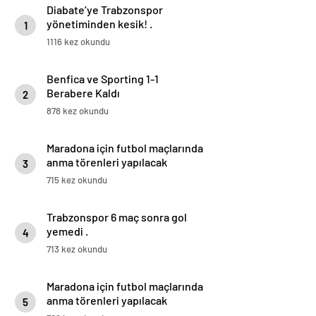
Diabate’ye Trabzonspor
yönetiminden kesik! .
1
1116 kez okundu
Benfica ve Sporting 1-1
Berabere Kaldı
2
878 kez okundu
Maradona için futbol maçlarında
anma törenleri yapılacak
3
715 kez okundu
Trabzonspor 6 maç sonra gol
yemedi .
4
713 kez okundu
Maradona için futbol maçlarında
anma törenleri yapılacak
5