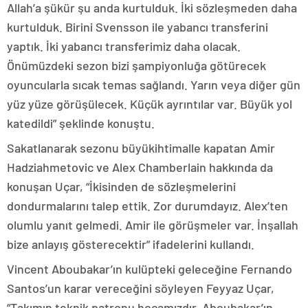
Allah’a şükür şu anda kurtulduk. İki sözleşmeden daha
kurtulduk. Birini Svensson ile yabancı transferini
yaptık. İki yabancı transferimiz daha olacak.
Önümüzdeki sezon bizi şampiyonluğa götürecek
oyuncularla sıcak temas sağlandı. Yarın veya diğer gün
yüz yüze görüşülecek. Küçük ayrıntılar var. Büyük yol
katedildi” şeklinde konuştu.
Sakatlanarak sezonu büyükihtimalle kapatan Amir
Hadziahmetovic ve Alex Chamberlain hakkında da
konuşan Uçar, “İkisinden de sözleşmelerini
dondurmalarını talep ettik. Zor durumdayız. Alex’ten
olumlu yanıt gelmedi. Amir ile görüşmeler var. İnşallah
bize anlayış gösterecektir” ifadelerini kullandı.
Vincent Aboubakar’ın kulüpteki geleceğine Fernando
Santos’un karar vereceğini söyleyen Feyyaz Uçar,
“Takımın teknik patronu hocamızdır. Aboubakar’ın