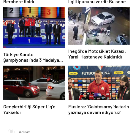
Berabere Kaldı
ilgili ipucunu verdi: Bu sene
3, seneye de 4
İnegöl’de Motosiklet Kazası:
Türkiye Karate
Yaralı Hastaneye Kaldırıldı
Şampiyonası’nda 3 Madalya
Kazandı
Gençlerbirliği Süper Lig’e
Muslera: ‘Galatasaray’da tarih
Yükseldi
yazmaya devam ediyoruz’