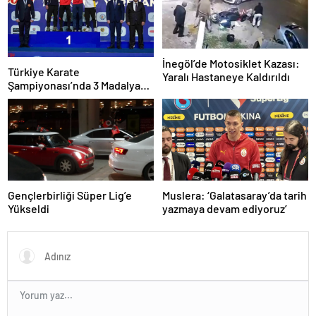
İnegöl’de Motosiklet Kazası:
Türkiye Karate
Yaralı Hastaneye Kaldırıldı
Şampiyonası’nda 3 Madalya
Kazandı
Gençlerbirliği Süper Lig’e
Muslera: ‘Galatasaray’da tarih
Yükseldi
yazmaya devam ediyoruz’