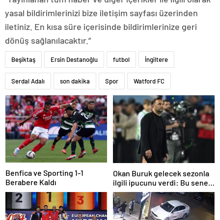
yasal bildirimlerinizi bize iletişim sayfası üzerinden
iletiniz. En kısa süre içerisinde bildirimlerinize geri
dönüş sağlanılacaktır.”
Beşiktaş
Ersin Destanoğlu
futbol
İngiltere
Serdal Adalı
son dakika
Spor
Watford FC
Benfica ve Sporting 1-1
Okan Buruk gelecek sezonla
Berabere Kaldı
ilgili ipucunu verdi: Bu sene
3, seneye de 4