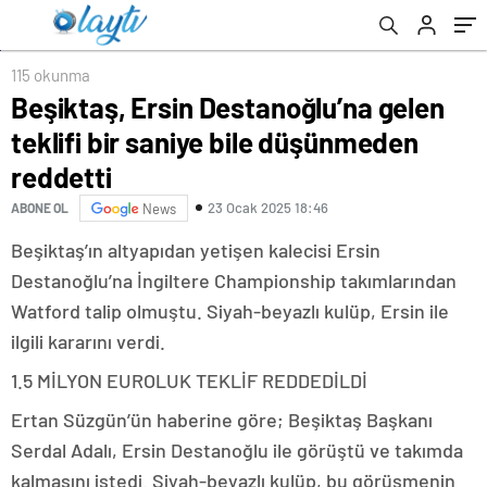
115 okunma
Beşiktaş, Ersin Destanoğlu’na gelen
teklifi bir saniye bile düşünmeden
reddetti
23 Ocak 2025 18:46
ABONE OL
News
Beşiktaş’ın altyapıdan yetişen kalecisi Ersin
Destanoğlu’na İngiltere Championship takımlarından
Watford talip olmuştu. Siyah-beyazlı kulüp, Ersin ile
ilgili kararını verdi.
1.5 MİLYON EUROLUK TEKLİF REDDEDİLDİ
Ertan Süzgün’ün haberine göre; Beşiktaş Başkanı
Serdal Adalı, Ersin Destanoğlu ile görüştü ve takımda
kalmasını istedi. Siyah-beyazlı kulüp, bu görüşmenin