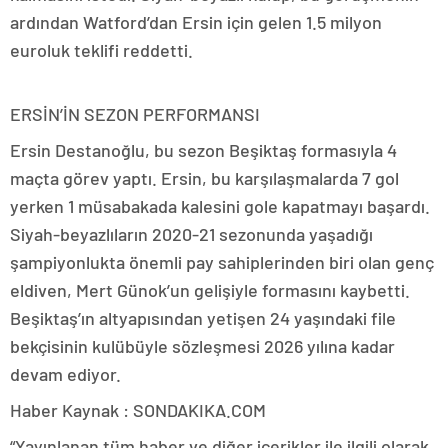
ardından Watford’dan Ersin için gelen 1.5 milyon
euroluk teklifi reddetti.
ERSİN’İN SEZON PERFORMANSI
Ersin Destanoğlu, bu sezon Beşiktaş formasıyla 4
maçta görev yaptı. Ersin, bu karşılaşmalarda 7 gol
yerken 1 müsabakada kalesini gole kapatmayı başardı.
Siyah-beyazlıların 2020-21 sezonunda yaşadığı
şampiyonlukta önemli pay sahiplerinden biri olan genç
eldiven, Mert Günok’un gelişiyle formasını kaybetti.
Beşiktaş’ın altyapısından yetişen 24 yaşındaki file
bekçisinin kulübüyle sözleşmesi 2026 yılına kadar
devam ediyor.
Haber Kaynak : SONDAKIKA.COM
“Yayınlanan tüm haber ve diğer içerikler ile ilgili olarak