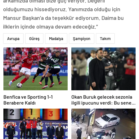
arkamızda olması bize güç veriyor. Değerli
olduğumuzu hissediyoruz. Yanımızda olduğu için
Mansur Başkan’a da teşekkür ediyorum. Daima bu
ilklerin içinde olmaya devam edeceğiz.”
Avrupa
Güreş
Madalya
Şampiyon
Takım
Benfica ve Sporting 1-1
Okan Buruk gelecek sezonla
Berabere Kaldı
ilgili ipucunu verdi: Bu sene
3, seneye de 4