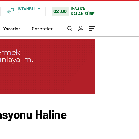
İMSAK'A
İSTANBUL
02:00
KALAN SÜRE
°
Yazarlar
Gazeteler
nasyonu Haline