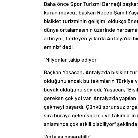
Daha önce Spor Turizmi Derneği başkanl
kuran mevcut başkan Recep Şamil Yaşac
bisiklet turizminin gelişimi oldukça ön
dünya ortalamasının üzerinde harcama y
artırıyor. İlerleyen yıllarda Antalya’da b
eminiz” dedi.
“Milyonlar takip ediyor”
Başkan Yaşacan, Antalya’da bisiklet turiz
olduğunu ancak bu takımların Türkiye ve
büyük olduğunu söyledi. Yaşacan, “Bisi
gereken çok yol var. Antalya’da yapılan b
çekmeyi başardı. Çünkü sorunsuz organ
sıra buraya gelen sporcu ve takımların m
anlamında çok etkili olabiliyor” şeklind
“Antalya başarabilir”