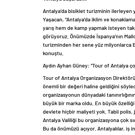
Antalya’da bisiklet turizminin ilerleye
Yaşacan, “Antalya’da iklim ve konaklam
yarış hem de kamp yapmak isteyen takım
görüyoruz. Önümüzde İspanya’nın Mallorc
turizminden her sene yüz milyonlarca Eu
konuştu.
Aydın Ayhan Güney: “Tour of Antalya ço
Tour of Antalya Organizasyon Direktörü
önemli bir değeri haline geldiğini söyle
organizasyonun dünyadaki tanınırlığının
büyük bir marka oldu. En büyük özelliğ
devlete hiçbir maliyeti yok. Tabii polis,
Antalya Valiliği bu organizasyona çok sı
Bu da önümüzü açıyor. Antalyalılar, iş i