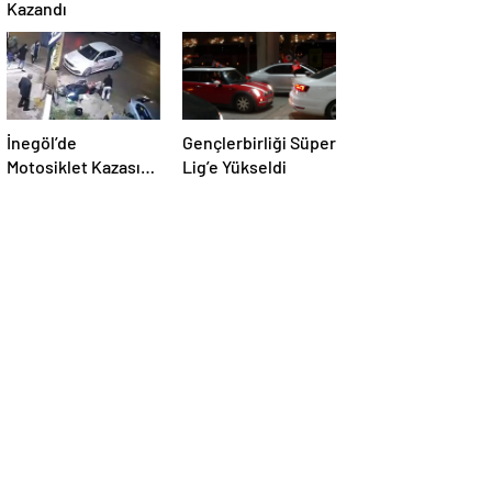
Kazandı
İnegöl’de
Gençlerbirliği Süper
Motosiklet Kazası:
Lig’e Yükseldi
Yaralı Hastaneye
Kaldırıldı