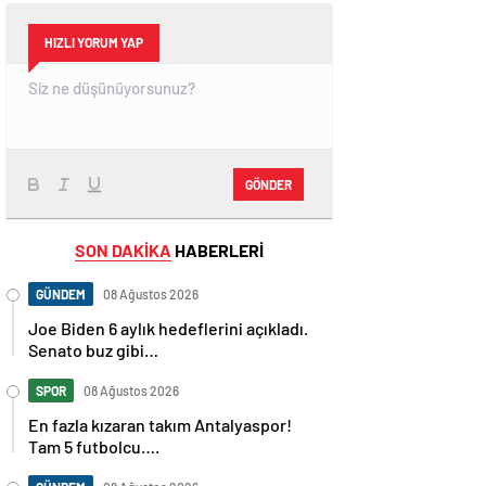
HIZLI YORUM YAP
GÖNDER
SON DAKİKA
HABERLERİ
GÜNDEM
08 Ağustos 2026
Joe Biden 6 aylık hedeflerini açıkladı.
Senato buz gibi…
SPOR
08 Ağustos 2026
En fazla kızaran takım Antalyaspor!
Tam 5 futbolcu….