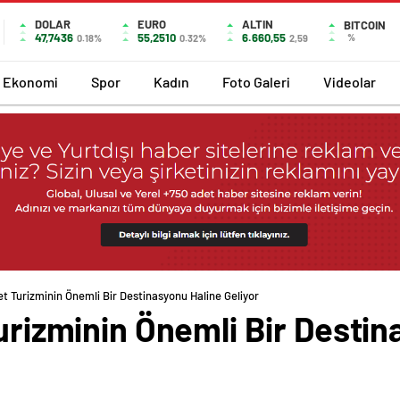
DOLAR
EURO
ALTIN
BITCOIN
47,7436
55,2510
6.660,55
%
0.18%
0.32%
2,59
Ekonomi
Spor
Kadın
Foto Galeri
Videolar
let Turizminin Önemli Bir Destinasyonu Haline Geliyor
Turizminin Önemli Bir Desti