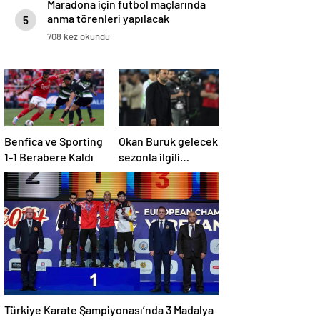
Maradona için futbol maçlarında
anma törenleri yapılacak
5
708 kez okundu
Benfica ve Sporting
Okan Buruk gelecek
1-1 Berabere Kaldı
sezonla ilgili
ipucunu verdi: Bu
sene 3, seneye de 4
Türkiye Karate Şampiyonası’nda 3 Madalya