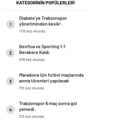
KATEGORİNİN POPÜLERLERİ
Diabate’ye Trabzonspor
yönetiminden kesik! .
1
1116 kez okundu
Benfica ve Sporting 1-1
Berabere Kaldı
2
878 kez okundu
Maradona için futbol maçlarında
anma törenleri yapılacak
3
715 kez okundu
Trabzonspor 6 maç sonra gol
yemedi .
4
712 kez okundu