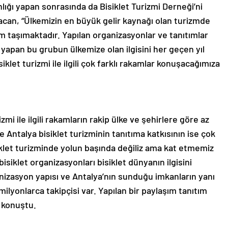
ığı yapan sonrasında da Bisiklet Turizmi Derneği’ni
an, “Ülkemizin en büyük gelir kaynağı olan turizmde
em taşımaktadır. Yapılan organizasyonlar ve tanıtımlar
apan bu grubun ülkemize olan ilgisini her geçen yıl
isiklet turizmi ile ilgili çok farklı rakamlar konuşacağımıza
mi ile ilgili rakamların rakip ülke ve şehirlere göre az
 Antalya bisiklet turizminin tanıtıma katkısının ise çok
klet turizminde yolun başında değiliz ama kat etmemiz
isiklet organizasyonları bisiklet dünyanın ilgisini
izasyon yapısı ve Antalya’nın sunduğu imkanların yanı
ilyonlarca takipçisi var. Yapılan bir paylaşım tanıtım
e konuştu.