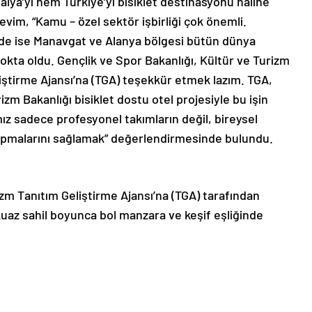
alya’yı hem Türkiye’yi bisiklet destinasyonu haline
im, “Kamu – özel sektör işbirliği çok önemli.
de ise Manavgat ve Alanya bölgesi bütün dünya
 nokta oldu. Gençlik ve Spor Bakanlığı, Kültür ve Turizm
iştirme Ajansı’na (TGA) teşekkür etmek lazım. TGA,
izm Bakanlığı bisiklet dostu otel projesiyle bu işin
ız sadece profesyonel takımların değil, bireysel
apmalarını sağlamak” değerlendirmesinde bulundu.
izm Tanıtım Geliştirme Ajansı’na (TGA) tarafından
rkuaz sahil boyunca bol manzara ve keşif eşliğinde