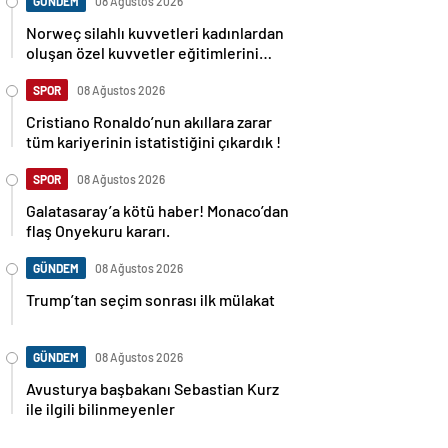
GÜNDEM
08 Ağustos 2026
Norweç silahlı kuvvetleri kadınlardan
oluşan özel kuvvetler eğitimlerini
başlattı.
SPOR
08 Ağustos 2026
Cristiano Ronaldo’nun akıllara zarar
tüm kariyerinin istatistiğini çıkardık !
SPOR
08 Ağustos 2026
Galatasaray’a kötü haber! Monaco’dan
flaş Onyekuru kararı.
GÜNDEM
08 Ağustos 2026
Trump’tan seçim sonrası ilk mülakat
GÜNDEM
08 Ağustos 2026
Avusturya başbakanı Sebastian Kurz
ile ilgili bilinmeyenler