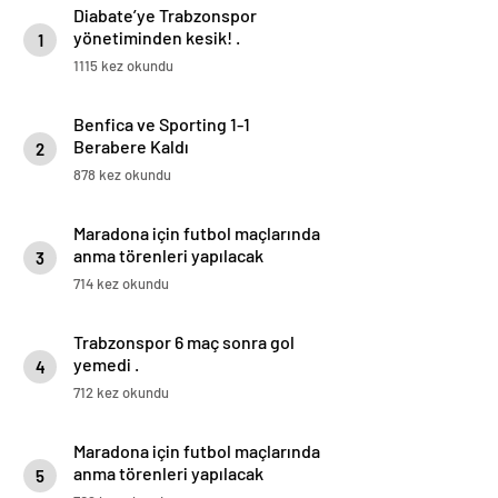
Diabate’ye Trabzonspor
yönetiminden kesik! .
1
1115 kez okundu
Benfica ve Sporting 1-1
Berabere Kaldı
2
878 kez okundu
Maradona için futbol maçlarında
anma törenleri yapılacak
3
714 kez okundu
Trabzonspor 6 maç sonra gol
yemedi .
4
712 kez okundu
Maradona için futbol maçlarında
anma törenleri yapılacak
5