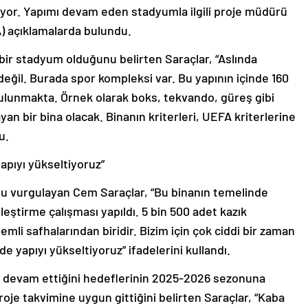
lıyor. Yapımı devam eden stadyumla ilgili proje müdürü
A) açıklamalarda bulundu.
 bir stadyum olduğunu belirten Saraçlar, “Aslında
ğil. Burada spor kompleksi var. Bu yapının içinde 160
bulunmakta. Örnek olarak boks, tekvando, güreş gibi
an bir bina olacak. Binanın kriterleri, UEFA kriterlerine
u.
apıyı yükseltiyoruz”
 vurgulayan Cem Saraçlar, “Bu binanın temelinde
leştirme çalışması yapıldı. 5 bin 500 adet kazık
mli safhalarından biridir. Bizim için çok ciddi bir zaman
e yapıyı yükseltiyoruz” ifadelerini kullandı.
ilde devam ettiğini hedeflerinin 2025-2026 sezonuna
roje takvimine uygun gittiğini belirten Saraçlar, “Kaba