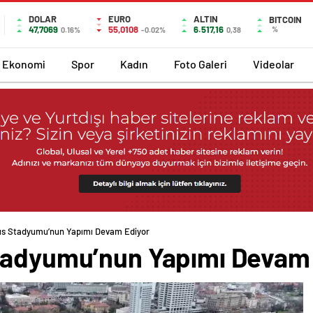
DOLAR
EURO
ALTIN
BITCOIN
47,7069
55,0108
6.517,16
%
0.16%
-0.02%
0,38
Ekonomi
Spor
Kadın
Foto Galeri
Videolar
ıs Stadyumu’nun Yapımı Devam Ediyor
tadyumu’nun Yapımı Devam