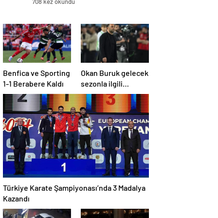
708 kez okundu
Benfica ve Sporting
Okan Buruk gelecek
1-1 Berabere Kaldı
sezonla ilgili
ipucunu verdi: Bu
sene 3, seneye de 4
Türkiye Karate Şampiyonası’nda 3 Madalya
Kazandı