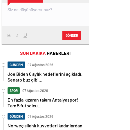
GÖNDER
SON DAKİKA
HABERLERİ
GÜNDEM
07 Ağustos 2026
Joe Biden 6 aylık hedeflerini açıkladı.
Senato buz gibi…
SPOR
07 Ağustos 2026
En fazla kızaran takım Antalyaspor!
Tam 5 futbolcu….
GÜNDEM
07 Ağustos 2026
Norweç silahlı kuvvetleri kadınlardan