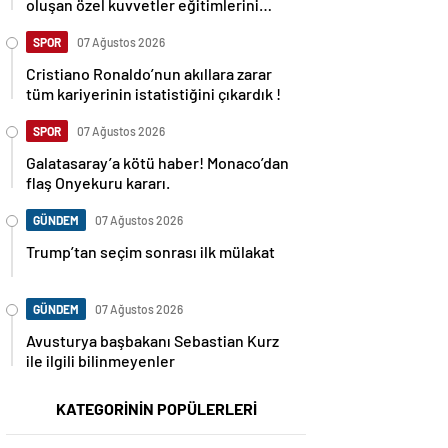
oluşan özel kuvvetler eğitimlerini
başlattı.
SPOR
07 Ağustos 2026
Cristiano Ronaldo’nun akıllara zarar
tüm kariyerinin istatistiğini çıkardık !
SPOR
07 Ağustos 2026
Galatasaray’a kötü haber! Monaco’dan
flaş Onyekuru kararı.
GÜNDEM
07 Ağustos 2026
Trump’tan seçim sonrası ilk mülakat
GÜNDEM
07 Ağustos 2026
Avusturya başbakanı Sebastian Kurz
ile ilgili bilinmeyenler
KATEGORİNİN POPÜLERLERİ