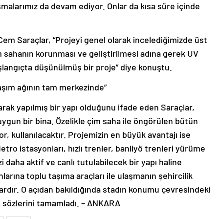
şmalarımız da devam ediyor. Onlar da kısa süre içinde
Cem Saraçlar, “Projeyi genel olarak incelediğimizde üst
çim sahanın korunması ve geliştirilmesi adına gerek UV
aşlangıçta düşünülmüş bir proje” diye konuştu.
laşım ağının tam merkezinde”
ak yapılmış bir yapı olduğunu ifade eden Saraçlar,
uygun bir bina. Özelikle çim saha ile öngörülen bütün
or, kullanılacaktır. Projemizin en büyük avantajı ise
ro istasyonları, hızlı trenler, banliyö trenleri yürüme
daha aktif ve canlı tutulabilecek bir yapı haline
larına toplu taşıma araçları ile ulaşmanın şehircilik
rdır. O açıdan bakıldığında stadın konumu çevresindeki
 sözlerini tamamladı. – ANKARA