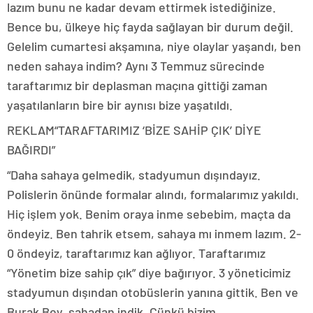
lazım bunu ne kadar devam ettirmek istediğinize.
Bence bu, ülkeye hiç fayda sağlayan bir durum değil.
Gelelim cumartesi akşamına, niye olaylar yaşandı, ben
neden sahaya indim? Aynı 3 Temmuz sürecinde
taraftarımız bir deplasman maçına gittiği zaman
yaşatılanların bire bir aynısı bize yaşatıldı.
REKLAM
“TARAFTARIMIZ ‘BİZE SAHİP ÇIK’ DİYE
BAĞIRDI”
“Daha sahaya gelmedik, stadyumun dışındayız.
Polislerin önünde formalar alındı, formalarımız yakıldı.
Hiç işlem yok. Benim oraya inme sebebim, maçta da
öndeyiz. Ben tahrik etsem, sahaya mı inmem lazım. 2-
0 öndeyiz, taraftarımız kan ağlıyor. Taraftarımız
“Yönetim bize sahip çık” diye bağırıyor. 3 yöneticimiz
stadyumun dışından otobüslerin yanına gittik. Ben ve
Burak Bey, sahadan indik. Çünkü bizim