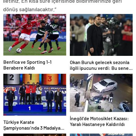
iletiniz. En kısa süre içerisinde bildirimlerinize geri
dönüş sağlanılacaktır.”
Benfica ve Sporting 1-1
Okan Buruk gelecek sezonla
Berabere Kaldı
ilgili ipucunu verdi: Bu sene
3, seneye de 4
İnegöl’de Motosiklet Kazası:
Türkiye Karate
Yaralı Hastaneye Kaldırıldı
Şampiyonası’nda 3 Madalya
Kazandı