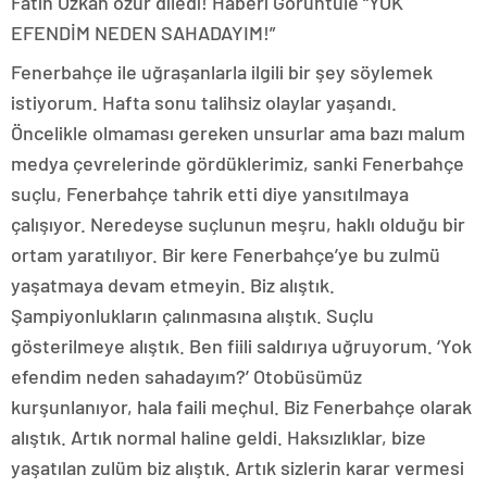
Fatih Özkan özür diledi!
Haberi Görüntüle “YOK
EFENDİM NEDEN SAHADAYIM!”
Fenerbahçe ile uğraşanlarla ilgili bir şey söylemek
istiyorum. Hafta sonu talihsiz olaylar yaşandı.
Öncelikle olmaması gereken unsurlar ama bazı malum
medya çevrelerinde gördüklerimiz, sanki Fenerbahçe
suçlu, Fenerbahçe tahrik etti diye yansıtılmaya
çalışıyor. Neredeyse suçlunun meşru, haklı olduğu bir
ortam yaratılıyor. Bir kere Fenerbahçe’ye bu zulmü
yaşatmaya devam etmeyin. Biz alıştık.
Şampiyonlukların çalınmasına alıştık. Suçlu
gösterilmeye alıştık. Ben fiili saldırıya uğruyorum. ‘Yok
efendim neden sahadayım?’ Otobüsümüz
kurşunlanıyor, hala faili meçhul. Biz Fenerbahçe olarak
alıştık. Artık normal haline geldi. Haksızlıklar, bize
yaşatılan zulüm biz alıştık. Artık sizlerin karar vermesi