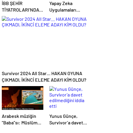
İBB ŞEHİR
Yapay Zeka
TİYATROLARI’NDA
Uygulamaları
BU HAFTA!
Hayatımızın Önemli
Bir Parçası Haline
Geliyor
Survivor 2024 All Star… HAKAN OYUNA
ÇIKMADI, İKİNCİ ELEME ADAYI KİM OLDU?
Arabesk müziğin
Yunus Günçe,
“Baba”sı: Müslüm
Survivor’a davet
Gürses
edilmediğini iddia