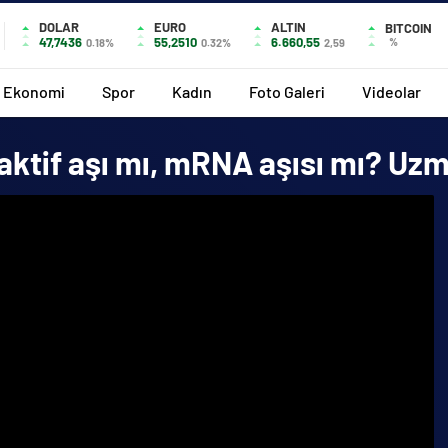
DOLAR
EURO
ALTIN
BITCOIN
47,7436
55,2510
6.660,55
%
0.18%
0.32%
2,59
Ekonomi
Spor
Kadın
Foto Galeri
Videolar
naktif aşı mı, mRNA aşısı mı? Uz