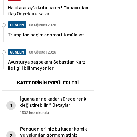
Galatasaray’a kötü haber! Monaco’dan
flaş Onyekuru kararı.
GÜNDEM
08 Ağustos 2026
Trump’tan seçim sonrası ilk mülakat
GÜNDEM
08 Ağustos 2026
Avusturya başbakanı Sebastian Kurz
ile ilgili bilinmeyenler
KATEGORİNİN POPÜLERLERİ
İguanalar ne kadar sürede renk
değiştirebilir ? Detaylar
1
burada…
1502 kez okundu
Penguenleri hiç bu kadar komik
ve yakından görmemiştiniz
2