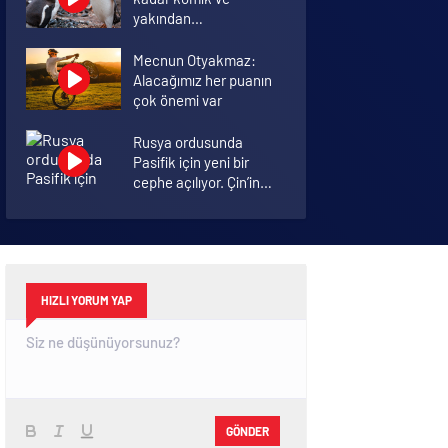
yakından
görmemiştiniz
Mecnun Otyakmaz:
Alacağımız her puanın
çok önemi var
Rusya ordusunda
Pasifik için yeni bir
cephe açılıyor. Çin’in
ilk tepkisi!
Şenol Güneş: Arda
Turan Milli Takım
formasını giyebilir
HIZLI YORUM YAP
GÖNDER