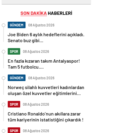
SON DAKİKA
HABERLERİ
GÜNDEM
08 Ağustos 2026
Joe Biden 6 aylık hedeflerini açıkladı.
Senato buz gibi…
SPOR
08 Ağustos 2026
En fazla kızaran takım Antalyaspor!
Tam 5 futbolcu….
GÜNDEM
08 Ağustos 2026
Norweç silahlı kuvvetleri kadınlardan
oluşan özel kuvvetler eğitimlerini
başlattı.
SPOR
08 Ağustos 2026
Cristiano Ronaldo’nun akıllara zarar
tüm kariyerinin istatistiğini çıkardık !
SPOR
08 Ağustos 2026