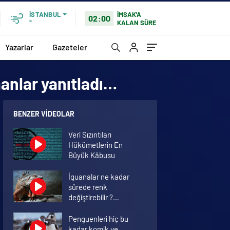
İMSAK'A
İSTANBUL
02:00
KALAN SÜRE
°
Yazarlar
Gazeteler
manlar yanıtladı…
BENZER VIDEOLAR
Veri Sızıntıları
Hükümetlerin En
Büyük Kâbusu
İguanalar ne kadar
sürede renk
değiştirebilir ?
Detaylar burada…
Penguenleri hiç bu
kadar komik ve