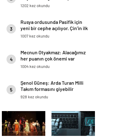
1202 kez okundu
Rusya ordusunda Pasifik için
yeni bir cephe açılıyor. Çin’in ilk
3
tepkisi!
1007 kez okundu
Mecnun Otyakmaz: Alacağımız
her puanın çok önemi var
4
1004 kez okundu
Şenol Güneş: Arda Turan Milli
Takım formasını giyebilir
5
928 kez okundu