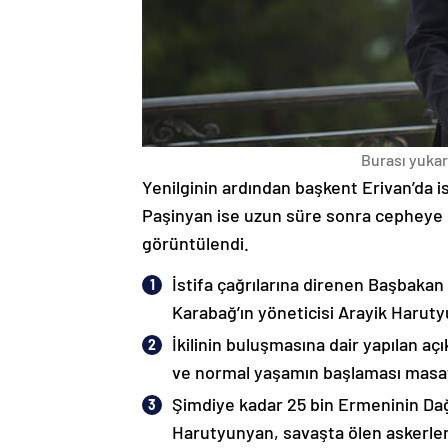
Burası yukarı
Yenilginin ardından başkent Erivan’da i
Paşinyan ise uzun süre sonra cepheye s
görüntülendi.
İstifa çağrılarına direnen Başbakan
Karabağ’ın yöneticisi Arayik Haruty
İkilinin buluşmasına dair yapılan a
ve normal yaşamın başlaması masaya
Şimdiye kadar 25 bin Ermeninin Dağ
Harutyunyan, savaşta ölen askerleri