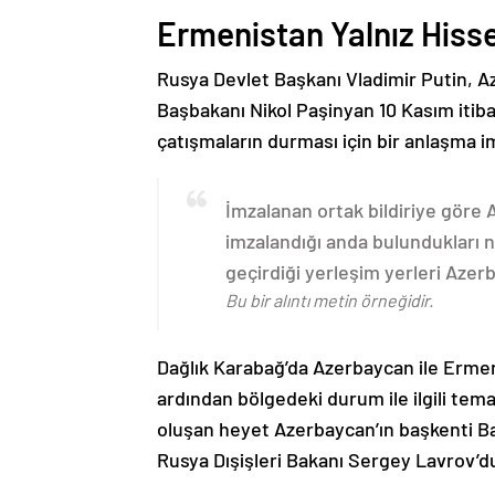
Ermenistan Yalnız Hiss
Rusya Devlet Başkanı Vladimir Putin, 
Başbakanı Nikol Paşinyan 10 Kasım itib
çatışmaların durması için bir anlaşma i
İmzalanan ortak bildiriye göre
imzalandığı anda bulundukları n
geçirdiği yerleşim yerleri Aze
Bu bir alıntı metin örneğidir.
Dağlık Karabağ’da Azerbaycan ile Erme
ardından bölgedeki durum ile ilgili t
oluşan heyet Azerbaycan’ın başkenti B
Rusya Dışişleri Bakanı Sergey Lavrov’d