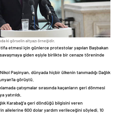
da ki görselin altyazı örneğidir.
stifa etmesi için günlerce protestolar yapılan Başbakan
avaşmaya giden eşiyle birlikte bir cenaze töreninde
 Nikol Paşinyan, dünyada hiçbir ülkenin tanımadığı Dağlık
unyan’la görüştü.
çıklamada çatışmalar sırasında kaçanların geri dönmesi
 yatırıldı.
lık Karabağ’a geri döndüğü bilgisini veren
n ailelerine 600 dolar yardım verileceğini söyledi. 10