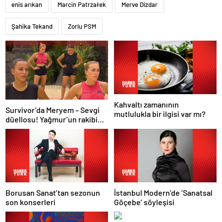
enis arıkan
Marcin Patrzałek
Merve Dizdar
Şahika Tekand
Zorlu PSM
Kahvaltı zamanının
Survivor’da Meryem – Sevgi
mutlulukla bir ilgisi var mı?
düellosu! Yağmur’un rakibi
belli oldu
Borusan Sanat’tan sezonun
İstanbul Modern’de ‘Sanatsal
son konserleri
Göçebe’ söyleşisi