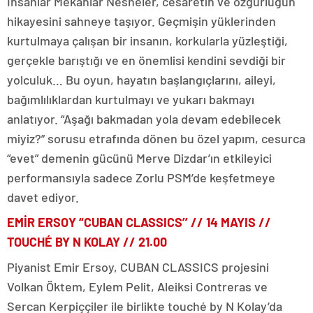
İnsanlar Mekanlar Nesneler, cesaretin ve özgürlüğün
hikayesini sahneye taşıyor. Geçmişin yüklerinden
kurtulmaya çalışan bir insanın, korkularla yüzleştiği,
gerçekle barıştığı ve en önemlisi kendini sevdiği bir
yolculuk… Bu oyun, hayatın başlangıçlarını, aileyi,
bağımlılıklardan kurtulmayı ve yukarı bakmayı
anlatıyor. “Aşağı bakmadan yola devam edebilecek
miyiz?” sorusu etrafında dönen bu özel yapım, cesurca
“evet” demenin gücünü Merve Dizdar’ın etkileyici
performansıyla sadece Zorlu PSM’de keşfetmeye
davet ediyor.
EMİR ERSOY “CUBAN CLASSICS’’ // 14 MAYIS //
TOUCHÉ BY N KOLAY // 21.00
Piyanist Emir Ersoy, CUBAN CLASSICS projesini
Volkan Öktem, Eylem Pelit, Aleiksi Contreras ve
Sercan Kerpiççiler ile birlikte touché by N Kolay’da