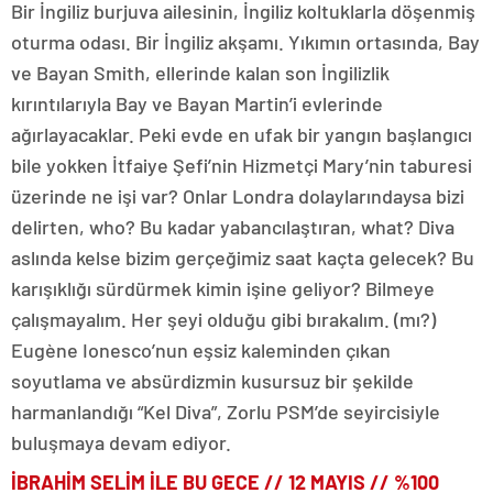
Bir İngiliz burjuva ailesinin, İngiliz koltuklarla döşenmiş
oturma odası. Bir İngiliz akşamı. Yıkımın ortasında, Bay
ve Bayan Smith, ellerinde kalan son İngilizlik
kırıntılarıyla Bay ve Bayan Martin’i evlerinde
ağırlayacaklar. Peki evde en ufak bir yangın başlangıcı
bile yokken İtfaiye Şefi’nin Hizmetçi Mary’nin taburesi
üzerinde ne işi var? Onlar Londra dolaylarındaysa bizi
delirten, who? Bu kadar yabancılaştıran, what? Diva
aslında kelse bizim gerçeğimiz saat kaçta gelecek? Bu
karışıklığı sürdürmek kimin işine geliyor? Bilmeye
çalışmayalım. Her şeyi olduğu gibi bırakalım. (mı?)
Eugène Ionesco’nun eşsiz kaleminden çıkan
soyutlama ve absürdizmin kusursuz bir şekilde
harmanlandığı “Kel Diva”, Zorlu PSM’de seyircisiyle
buluşmaya devam ediyor.
İBRAHİM SELİM İLE BU GECE // 12 MAYIS // %100