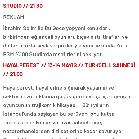
STUDIO // 21.30
REKLAM
İbrahim Selim ile Bu Gece yepyeni konukları;
birbirinden eğlenceli oyunları, bıçak sırtı itirafları ve
dudak uçuklatacak sürprizleriyle yeni sezonda Zorlu
PSM %100 Studio’da msafirlerini bekliyor.
HAYALPEREST //
13-14 MAYIS
// TURKCELL SAHNESİ
// 21.00
Hayalperest, hayallerine sığınarak yaşamın ve
sektörün zorluklarına göğüs germeye çalışan genç bir
oyuncunun trajikomik hikayesi… 90’lı yılların
İstanbul’unda başlayan bu serüven, onu kutsal
topraklardan konservatuvar sahnelerine,
nezarethanelerden dizi setlerine kadar savuruyor…