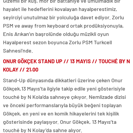
Gizemli bir kuş, mor bir battaniye ve umulmadık bir
hayalet ile hedeflerini kovalayan hayalperestimiz,
seyirciyi unutulmaz bir yolculuğa davet ediyor. Zorlu
PSM ve away from keyboard ortak prodüksiyonuyla,
Enis Arıkan’ın başrolünde olduğu müzikli oyun
Hayalperest sezon boyunca Zorlu PSM Turkcell
Sahnesi’nde.
ONUR GÖKÇEK STAND UP // 13 MAYIS // TOUCHÉ BY N
KOLAY // 21.00
Stand-Up dünyasında dikkatleri üzerine çeken Onur
Gökçek,13 Mayıs’ta ilgiyle takip edile yeni gösterisiyle
touché by N Kola’da sahneye çıkıyor. Nemlizade dizisi
ve önceki performanslarıyla büyük beğeni toplayan
Gökçek, en yeni ve en komik hikayelerini tek kişilik
gösterisinde paylaşıyor. Onur Gökçek, 13 Mayıs’ta
touché by N Kolay’da sahne alıyor.