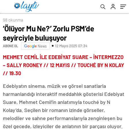
98 okunma
‘Ölüyor Mu Ne?’ Zorlu PSM’de
seyirciyle buluşuyor
12 Mayıs 2025 07:34
ABONE OL
News
MEHMET CEMİL İLE EDEBİYAT SUARE – İNTERMEZZO
– SALLY ROONEY // 12 MAYIS // TOUCHÉ BY N KOLAY
// 19.30
Edebiyatın sinema, müzik ve görsel sanatlarla
harmanlandığı interaktif meddahlık gösterisi Edebiyat
Suare, Mehmet Cemil’in anlatımıyla touché by N
Kolay’da. Seçilen bir romanın izinde görseller,
melodiler ve sahne performanslarıyla zenginleşen bu
özel gecede, izleyiciler de anlatının bir parçası oluyor.