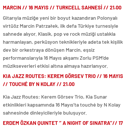
MARCIN // 16 MAYIS // TURKCELL SAHNESİ // 21.00
Gitarıyla müziğe yeni bir boyut kazandıran Polonyalı
virtüöz Marcin Patrzałek, ilk defa Türkiye turnesiyle
sahnede alıyor. Klasik, pop ve rock müziği ustalıkla
harmanlayan, perküsyon teknikleriyle adeta tek kişilik
dev bir orkestraya dönüşen Marcin, eşsiz
performanslarıyla 16 Mayıs akşamı Zorlu PSM’de
müzikseverleri etkisi altına almaya hazırlanıyor.
KIA JAZZ ROUTES: KEREM GÖRSEV TRIO // 16 MAYIS
// TOUCHÉ BY N KOLAY // 21.00
Kia Jazz Routes: Kerem Görsev Trio, Kia Sunar
etkinlikleri kapsamında 16 Mayıs’ta touché by N Kolay
sahnesinde dinleyicileriyle buluşuyor.
ERDEM ÖZKAN QUINTET ‘’ A NIGHT OF SINATRA’’// 17