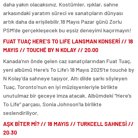
daha yakın olacaksınız. Kostümler, ışıklar, sahne
arkasındaki yaratım süreci ve sanatçıların dünyası
artık daha da erişilebilir.18 Mayıs Pazar günü Zorlu
PSM’de gerçekleşecek bu eşsiz deneyimi kaçırmayın!
FUAT TUAÇ HERE’S TO LIFE LANSMAN KONSERİ // 18
MAYIS //
TOUCHÉ BY N KOLAY // 20.00
Kanada’nın önde gelen caz sanatçılarından Fuat Tuaç,
yeni albümü Here’s To Life’ı 18 Mayıs 2025’te touché by
N Kolay’da sahneye taşıyor. Altı dilde şarkı söyleyen
Tuaç, Toronto’nun en iyi müzisyenleriyle birlikte
unutulmaz bir geceye imza atacak. Albümdeki “Here’s
To Life” parçası, Sonia Johnson’la birlikte
seslendiriliyor.
AŞK BİTER Mİ? // 18 MAYIS // TURKCELL SAHNESİ //
20.30