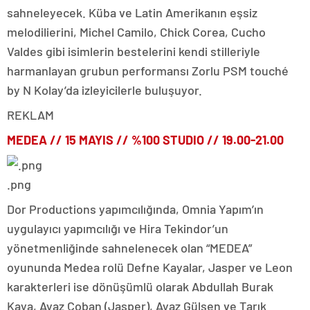
sahneleyecek. Küba ve Latin Amerikanın eşsiz
melodilierini, Michel Camilo, Chick Corea, Cucho
Valdes gibi isimlerin bestelerini kendi stilleriyle
harmanlayan grubun performansı Zorlu PSM touché
by N Kolay’da izleyicilerle buluşuyor.
REKLAM
MEDEA //
15 MAYIS
// %100 STUDIO // 19.00-21.00
.png
Dor Productions yapımcılığında, Omnia Yapım’ın
uygulayıcı yapımcılığı ve Hira Tekindor’un
yönetmenliğinde sahnelenecek olan “MEDEA”
oyununda Medea rolü Defne Kayalar, Jasper ve Leon
karakterleri ise dönüşümlü olarak Abdullah Burak
Kaya, Ayaz Çoban (Jasper), Ayaz Gülşen ve Tarık