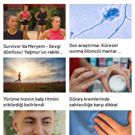
Son araştırma: Küresel
Survivor’da Meryem – Sevgi
ısınma ölümcül mantar
düellosu! Yağmur’un rakibi
hastalığını yayabilir
belli oldu
Yürüme hızının kalp ritmini
Güneş kremlerinde
etkilediği belirlendi
sahteciliğe karşı dikkat