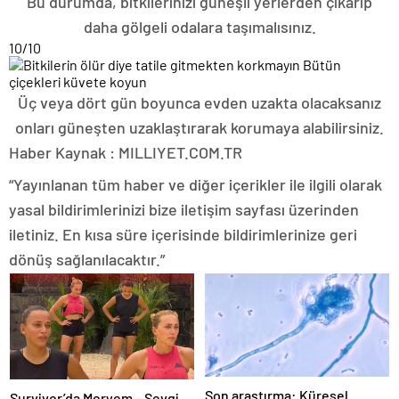
Bu durumda, bitkilerinizi güneşli yerlerden çıkarıp
daha gölgeli odalara taşımalısınız.
10
/10
Üç veya dört gün boyunca evden uzakta olacaksanız
onları güneşten uzaklaştırarak korumaya alabilirsiniz.
Haber Kaynak : MILLIYET.COM.TR
“Yayınlanan tüm haber ve diğer içerikler ile ilgili olarak
yasal bildirimlerinizi bize iletişim sayfası üzerinden
iletiniz. En kısa süre içerisinde bildirimlerinize geri
dönüş sağlanılacaktır.”
Son araştırma: Küresel
Survivor’da Meryem – Sevgi