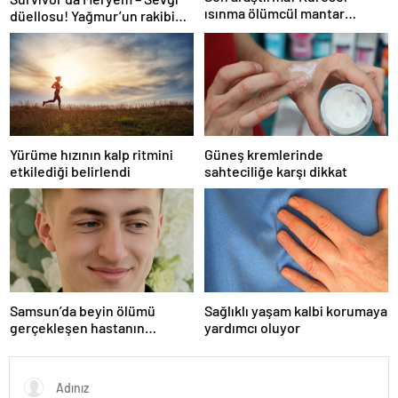
ısınma ölümcül mantar
düellosu! Yağmur’un rakibi
hastalığını yayabilir
belli oldu
Yürüme hızının kalp ritmini
Güneş kremlerinde
etkilediği belirlendi
sahteciliğe karşı dikkat
Samsun’da beyin ölümü
Sağlıklı yaşam kalbi korumaya
gerçekleşen hastanın
yardımcı oluyor
organları bağışlandı