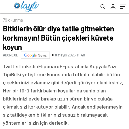
79 okunma
Bitkilerin ölür diye tatile gitmekten
korkmayın! Bütün çiçekleri küvete
koyun
8 Mayıs 2025 11:40
ABONE OL
News
Twitter
Linkedin
Flipboard
E-posta
Linki Kopyala
Yazı
Tipi
Bitki yetiştirme konusunda tutkulu olabilir bütün
çiçeklerinizi evladınız gibi değerli görüyor olabilirsiniz.
Her bir türü farklı bakım koşullarına sahip olan
bitkilerinizi evde bırakıp uzun süren bir yolculuğa
çıkmak sizi korkutuyor olabilir. Ancak endişelenmeyin
siz tatildeyken bitkilerinizi susuz bırakmayacak
yöntemleri sizin için derledik.