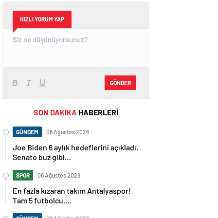
HIZLI YORUM YAP
GÖNDER
SON DAKİKA
HABERLERİ
GÜNDEM
08 Ağustos 2026
Joe Biden 6 aylık hedeflerini açıkladı.
Senato buz gibi…
SPOR
08 Ağustos 2026
En fazla kızaran takım Antalyaspor!
Tam 5 futbolcu….