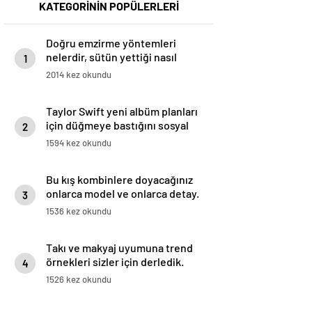
KATEGORİNİN POPÜLERLERİ
Doğru emzirme yöntemleri
nelerdir, sütün yettiği nasıl
1
anlaşılır?
2014 kez okundu
Taylor Swift yeni albüm planları
için düğmeye bastığını sosyal
2
medyadan duyurdu!
1594 kez okundu
Bu kış kombinlere doyacağınız
onlarca model ve onlarca detay.
3
1536 kez okundu
Takı ve makyaj uyumuna trend
örnekleri sizler için derledik.
4
1526 kez okundu