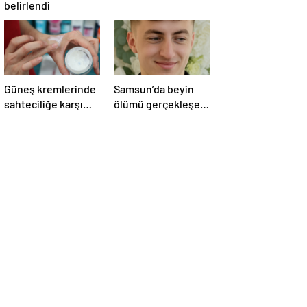
belirlendi
Güneş kremlerinde
Samsun’da beyin
sahteciliğe karşı
ölümü gerçekleşen
dikkat
hastanın organları
bağışlandı