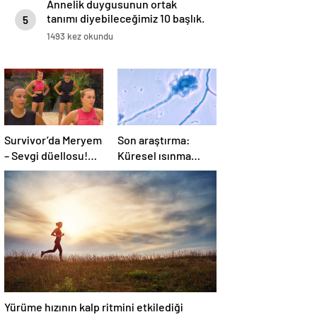
Annelik duygusunun ortak
tanımı diyebileceğimiz 10 başlık.
5
1493 kez okundu
Survivor’da Meryem
Son araştırma:
– Sevgi düellosu!
Küresel ısınma
Yağmur’un rakibi
ölümcül mantar
belli oldu
hastalığını yayabilir
Yürüme hızının kalp ritmini etkilediği