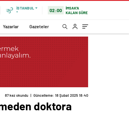
İMSAK'A
İSTANBUL
02:00
KALAN SÜRE
°
Yazarlar
Gazeteler
etmeden doktora