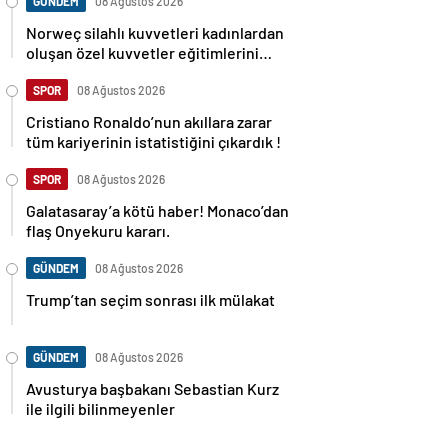
GÜNDEM
08 Ağustos 2026
Norweç silahlı kuvvetleri kadınlardan
oluşan özel kuvvetler eğitimlerini
başlattı.
SPOR
08 Ağustos 2026
Cristiano Ronaldo’nun akıllara zarar
tüm kariyerinin istatistiğini çıkardık !
SPOR
08 Ağustos 2026
Galatasaray’a kötü haber! Monaco’dan
flaş Onyekuru kararı.
GÜNDEM
08 Ağustos 2026
Trump’tan seçim sonrası ilk mülakat
GÜNDEM
08 Ağustos 2026
Avusturya başbakanı Sebastian Kurz
ile ilgili bilinmeyenler