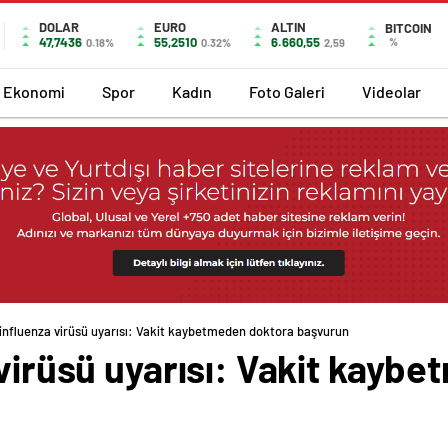
DOLAR
EURO
ALTIN
BITCOIN
47,7436
55,2510
6.660,55
%
0.18%
0.32%
2,59
Ekonomi
Spor
Kadın
Foto Galeri
Videolar
 influenza virüsü uyarısı: Vakit kaybetmeden doktora başvurun
 virüsü uyarısı: Vakit kayb