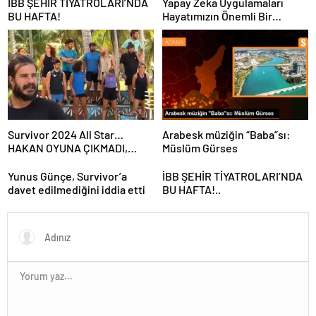
İBB ŞEHİR TİYATROLARI’NDA
Yapay Zeka Uygulamaları
BU HAFTA!
Hayatımızın Önemli Bir
Parçası Haline Geliyor
Survivor 2024 All Star…
Arabesk müziğin “Baba”sı:
HAKAN OYUNA ÇIKMADI,
Müslüm Gürses
İKİNCİ ELEME ADAYI KİM
OLDU?
Yunus Günçe, Survivor’a
İBB ŞEHİR TİYATROLARI’NDA
davet edilmediğini iddia etti
BU HAFTA!..