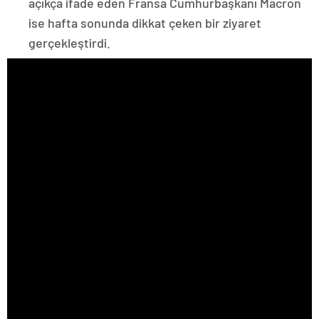
açıkça ifade eden Fransa Cumhurbaşkanı Macron
ise hafta sonunda dikkat çeken bir ziyaret
gerçekleştirdi.