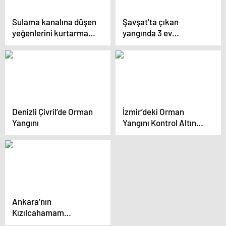
Sulama kanalına düşen
Şavşat’ta çıkan
yeğenlerini kurtarmak
yangında 3 ev
isteyen iki amca
kullanılamaz hale geldi
boğularak can verdi
Denizli Çivril’de Orman
İzmir’deki Orman
Yangını
Yangını Kontrol Altına
Alındı
Ankara’nın
Kızılcahamam
ilçesinde orman