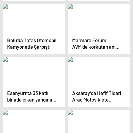
Tahliye Edildi
Bolu’da Tofaş Otomobil
Marmara Forum
Kamyonetle Çarpıştı
AVM’de korkutan anlar:
Küçük çocuk nefessiz
kaldı, ailenin feryadına
çevredekiler koştu
Esenyurt’ta 33 katlı
Aksaray’da Hafif Ticari
binada çıkan yangına
Araç Motosiklete
itfaiye müdahale
Çarptı: 1 Ölü, 3 Yaralı
ediyor