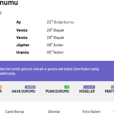
Konumu
2
Ay
22°
Boğa burcu
Venüs
29° Başak
Venüs
29° Başak
Jüpiter
08° Aslan
Uranüs
05° İkizler
berleri anlık güncel olarak e-posta adresiniz üzerinden takip
ebilirsiniz.
K
TAHMİNİ
LİG
EKONOMİ
E
R
HAVA DURUMU
PUAN DURUMU
HISSELER
PARI
Canlı Borsa
Altınlar
Foto Galeri