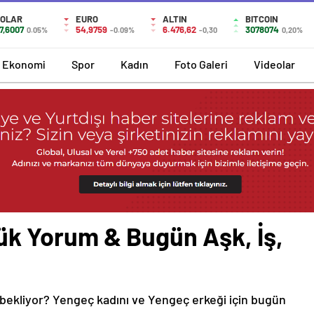
OLAR
EURO
ALTIN
BITCOIN
7,6007
54,9759
6.476,62
3078074
0.05%
-0.09%
-0,30
0,20%
Ekonomi
Spor
Kadın
Foto Galeri
Videolar
k Yorum & Bugün Aşk, İş,
 bekliyor? Yengeç kadını ve Yengeç erkeği için bugün