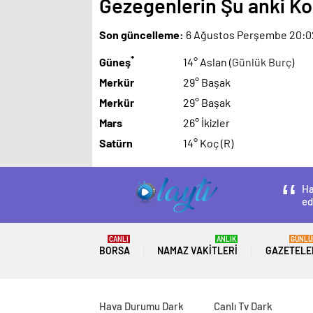
Gezegenlerin Şu anki 
Son güncelleme:
6 Ağustos Perşembe 20:0
*
Güneş
14° Aslan (
Günlük Burç
)
Merkür
29° Başak
Merkür
29° Başak
Mars
26° İkizler
Satürn
14° Koç (R)
Ha
ed
CANLI
ANLIK
GÜNLÜ
BORSA
NAMAZ VAKITLERI
GAZETELE
Hava Durumu Dark
Canlı Tv Dark