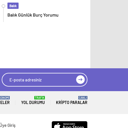
Balık
Balık Günlük Burç Yorumu
KONOMİ
TRAFİK
CANLI
TELER
YOL DURUMU
KRIPTO PARALAR
Üye Giriş