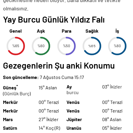
gecikmesine neden oluyor. Daha dikkatli ve tetikte
olmalısınız.
Yay Burcu Günlük Yıldız Falı
Genel
Aşk
Para
Sağlık
İş
%65
%60
%50
%65
%60
Gezegenlerin Şu anki Konumu
Son güncelleme:
7 Ağustos Cuma 15:17
*
Ay
03°
İkizler
Güneş
15° Aslan
burcu
(
Günlük Burç
)
Merkür
00° Terazi
Venüs
00° Terazi
Merkür
00° Terazi
Venüs
00° Terazi
Mars
27° İkizler
Jüpiter
08° Aslan
Satürn
14° Koç (R)
Uranüs
05° İkizler