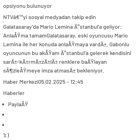
opsiyonu bulunuyor
NTVâ€™yi sosyal medyadan takip edin
Galatasaray’da Mario Lemina Ä°stanbul’a geliyor:
AnlaÅŸma tamamGalatasaray, eski oyuncusu Mario
Lemina ile her konuda anlaÅŸmaya vardÄ±. Gabonlu
oyuncunun bu akÅŸam Ä°stanbul’a gelerek kendisini
sarÄ±-kÄ±rmÄ±zÄ±lÄ± renklere baÄŸlayan
sÃ¶zleÅŸmeye imza atmasÄ± bekleniyor.
Haber Merkezi
05.02.2025 – 12:45
Haberler
PaylaÅŸ
‘); }