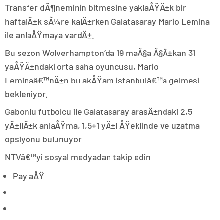
Transfer dÃ¶neminin bitmesine yaklaÅŸÄ±k bir
haftalÄ±k sÃ¼re kalÄ±rken Galatasaray Mario Lemina
ile anlaÅŸmaya vardÄ±.
Bu sezon Wolverhampton’da 19 maÃ§a Ã§Ä±kan 31
yaÅŸÄ±ndaki orta saha oyuncusu, Mario
Leminaâ€™nÄ±n bu akÅŸam istanbulâ€™a gelmesi
bekleniyor.
Gabonlu futbolcu ile Galatasaray arasÄ±ndaki 2,5
yÄ±llÄ±k anlaÅŸma, 1,5+1 yÄ±l ÅŸeklinde ve uzatma
opsiyonu bulunuyor
NTVâ€™yi sosyal medyadan takip edin
PaylaÅŸ