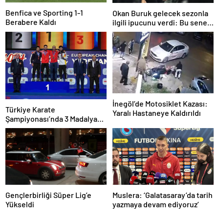
Benfica ve Sporting 1-1
Okan Buruk gelecek sezonla
Berabere Kaldı
ilgili ipucunu verdi: Bu sene
3, seneye de 4
İnegöl’de Motosiklet Kazası:
Türkiye Karate
Yaralı Hastaneye Kaldırıldı
Şampiyonası’nda 3 Madalya
Kazandı
Gençlerbirliği Süper Lig’e
Muslera: ‘Galatasaray’da tarih
Yükseldi
yazmaya devam ediyoruz’