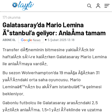
171 okunma
Galatasaray’da Mario Lemina
Ä°stanbul’a geliyor: AnlaÅma tamam
5 Şubat 2025 13:18
ABONE OL
News
Transfer dÃ¶neminin bitmesine yaklaÅŸÄ±k bir
haftalÄ±k sÃ¼re kalÄ±rken Galatasaray Mario Lemina
ile anlaÅŸmaya vardÄ±.
Bu sezon Wolverhampton’da 19 maÃ§a Ã§Ä±kan 31
yaÅŸÄ±ndaki orta saha oyuncusu, Mario
Leminaâ€™nÄ±n bu akÅŸam istanbulâ€™a gelmesi
bekleniyor.
Gabonlu futbolcu ile Galatasaray arasÄ±ndaki 2,5
yÄ±llÄ±k anlaÅŸma, 1,5+1 yÄ±l ÅŸeklinde ve uzatma