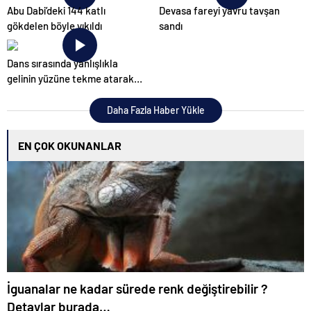
Abu Dabi’deki 144 katlı
Devasa fareyi yavru tavşan
gökdelen böyle yıkıldı
sandı
Dans sırasında yanlışlıkla
gelinin yüzüne tekme atarak
düğünü mahvetti
Daha Fazla Haber Yükle
EN ÇOK OKUNANLAR
İguanalar ne kadar sürede renk değiştirebilir ?
Detaylar burada…