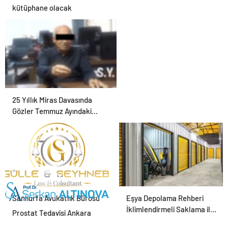
kütüphane olacak
25 Yıllık Miras Davasında
Gözler Temmuz Ayındaki
Karar Duruşmasına Çevrildi
Şanlıurfa Avukatlık Bürosu
Eşya Depolama Rehberi
ile Hukuki Süreci Doğru
İklimlendirmeli Saklama ile
Prostat Tedavisi Ankara
Yönetin
Güvenli Kullanım