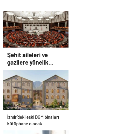
Şehit aileleri ve
gazilere yönelik
düzenleme teklifi
Meclis’te kabul edildi
İzmir’deki eski DGM binaları
kütüphane olacak