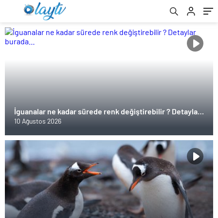
İguanalar ne kadar sürede renk değiştirebilir ? Detaylar
burada…
10 Ağustos 2026