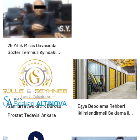
25 Yıllık Miras Davasında
Gözler Temmuz Ayındaki
Karar Duruşmasına Çevrildi
Şanlıurfa Avukatlık Bürosu
Eşya Depolama Rehberi
ile Hukuki Süreci Doğru
İklimlendirmeli Saklama ile
Prostat Tedavisi Ankara
Yönetin
Güvenli Kullanım