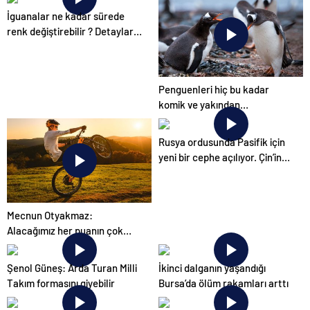
İguanalar ne kadar sürede
renk değiştirebilir ? Detaylar
burada…
Penguenleri hiç bu kadar
komik ve yakından
görmemiştiniz
Rusya ordusunda Pasifik için
yeni bir cephe açılıyor. Çin’in
ilk tepkisi!
Mecnun Otyakmaz:
Alacağımız her puanın çok
önemi var
Şenol Güneş: Arda Turan Milli
İkinci dalganın yaşandığı
Takım formasını giyebilir
Bursa’da ölüm rakamları arttı