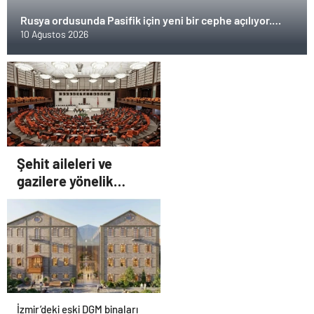
Rusya ordusunda Pasifik için yeni bir cephe açılıyor.
Çin’in ilk tepkisi!
10 Ağustos 2026
Şehit aileleri ve
gazilere yönelik
düzenleme teklifi
Meclis’te kabul edildi
İzmir’deki eski DGM binaları