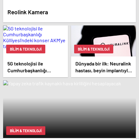
Reolink Kamera
BILIM & TEKNOLOJI
BILIM & TEKNOLOJI
5G teknolojisi ile
Dünyada bir ilk: Neuralink
Cumhurbaşkanlığı
hastası, beyin implantıyla
Külliyesi’ndeki konser
ilk kez YouTube videosu
AKM’ye taşındı
hazırladı
BILIM & TEKNOLOJI