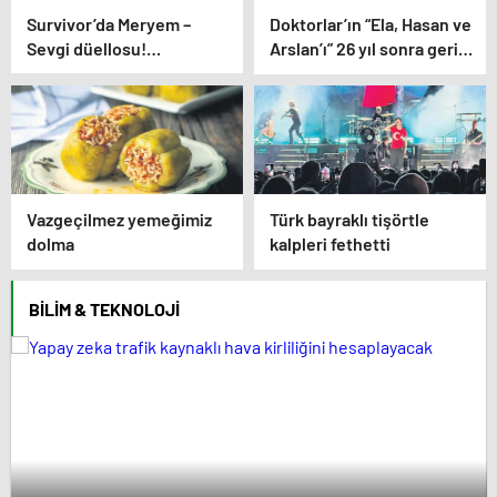
Survivor’da Meryem –
Doktorlar’ın “Ela, Hasan ve
Sevgi düellosu!
Arslan’ı” 26 yıl sonra geri
Yağmur’un rakibi belli
döndü! Bakın yıllar onları
oldu
nasıl değiştirmiş…
Vazgeçilmez yemeğimiz
Türk bayraklı tişörtle
dolma
kalpleri fethetti
BILIM & TEKNOLOJI