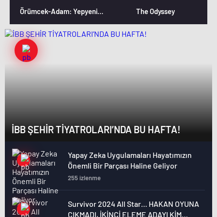
Örümcek-Adam: Yepyeni Bir Gün
The Odyssey
İBB ŞEHİR TİYATROLARI’NDA BU HAFTA!
Yapay Zeka Uygulamaları Hayatımızın
Önemli Bir Parçası Haline Geliyor
255 izlenme
Survivor 2024 All Star… HAKAN OYUNA
ÇIKMADI, İKİNCİ ELEME ADAYI KİM